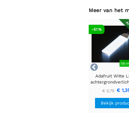
Meer van het 
AF
-51 %
Op v

Adafruit Witte 
achtergrondverlic
- Klein 12 mm x
€ 1,3
€ 2,75
Bekijk produ