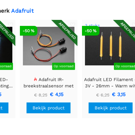
merk
Adafruit
GEPRIJSD
AFGEPRIJSD
AFGEPRIJ
3 stuks
-50 %
-50 %
oorraad
Op voorraad
Op voorraa
LED-
Adafruit IR-
Adafruit LED Filament 
htingsmodule
breekstraalsensor met
3V - 26mm - Warm wi
 40 mm
premium draadheader
- 3 stuks
5
€ 4,15
€ 3,15
€ 8,25
€ 6,25
header einden - 5 mm
LED's
ct
Bekijk product
Bekijk product