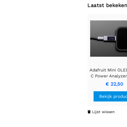
Laatst bekeke
Adafruit Mini OL
C Power Analyzer 
in het Engels
€ 22,50
Bekijk produ
Lijst wissen
