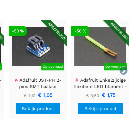
SD
AFGEPRIJSD
AFGEPRIJSD
-50 %
-50 %
d
Op voorraad
Op voorraad

-
Adafruit JST-PH 2-
Adafruit Enkelzijdige
t
pins SMT haakse
flexibele LED filament -
Breakout Board
3V 25mm lang - Groen
€ 1,05
€ 1,75
€ 2,10
€ 3,50
Bekijk product
Bekijk product