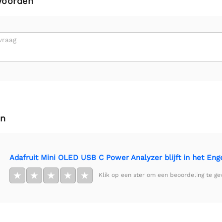
woorden
vraag
en
Adafruit Mini OLED USB C Power Analyzer blijft in het Enge
★
★
★
★
★
Klik op een ster om een beoordeling te ge