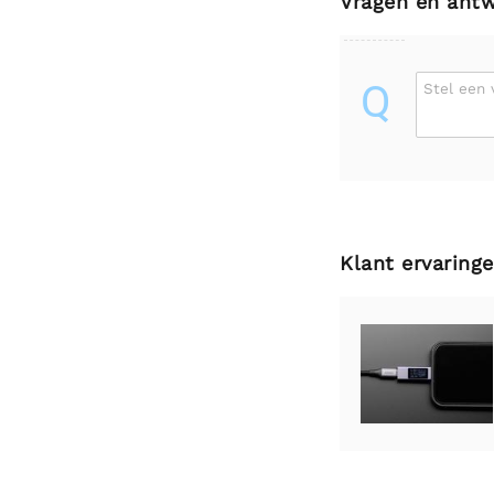
Vragen en ant
Q
Stel een 
Klant ervaring