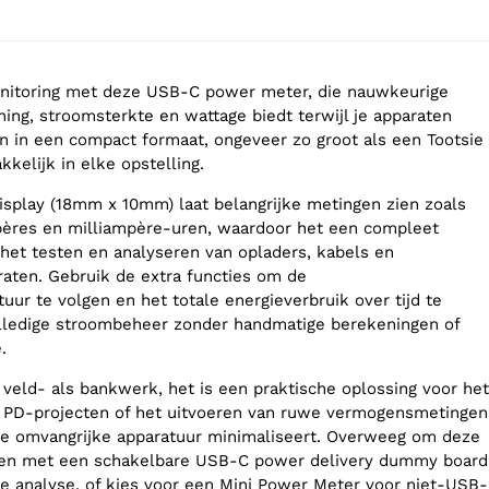
onitoring met deze USB-C power meter, die nauwkeurige
ing, stroomsterkte en wattage biedt terwijl je apparaten
 in een compact formaat, ongeveer zo groot als een Tootsie
kkelijk in elke opstelling.
splay (18mm x 10mm) laat belangrijke metingen zien zoals
pères en milliampère-uren, waardoor het een compleet
 het testen en analyseren van opladers, kabels en
raten. Gebruik de extra functies om de
ur te volgen en het totale energieverbruik over tijd te
lledige stroombeheer zonder handmatige berekeningen of
.
 veld- als bankwerk, het is een praktische oplossing voor het
 PD-projecten of het uitvoeren van ruwe vermogensmetingen
jl je omvangrijke apparatuur minimaliseert. Overweeg om deze
en met een schakelbare USB-C power delivery dummy board
e analyse, of kies voor een Mini Power Meter voor niet-USB-