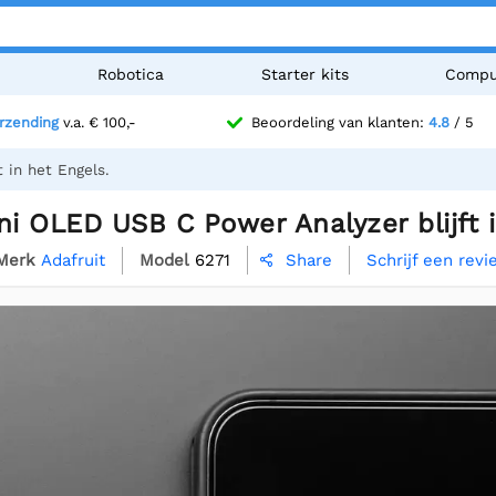
n
Robotica
Starter kits
Compu
erzending
v.a. € 100,-
Beoordeling van klanten:
4.8
/ 5
 in het Engels.
ni OLED USB C Power Analyzer blijft i
Merk
Adafruit
Model
6271
Schrijf een rev
Share
