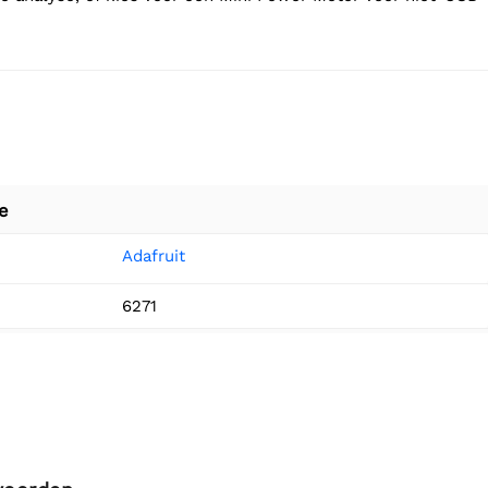
e
Adafruit
6271