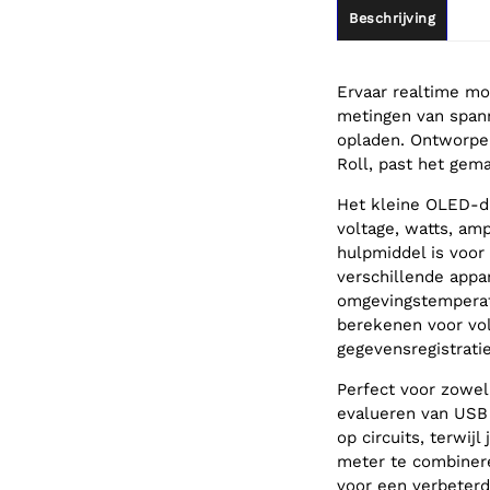
Beschrijving
Ervaar realtime m
metingen van spann
opladen. Ontworpen
Roll, past het gema
Het kleine OLED-di
voltage, watts, am
hulpmiddel is voor
verschillende appa
omgevingstemperatu
berekenen voor vo
gegevensregistratie
Perfect voor zowel
evalueren van USB
op circuits, terwi
meter te combiner
voor een verbeterd