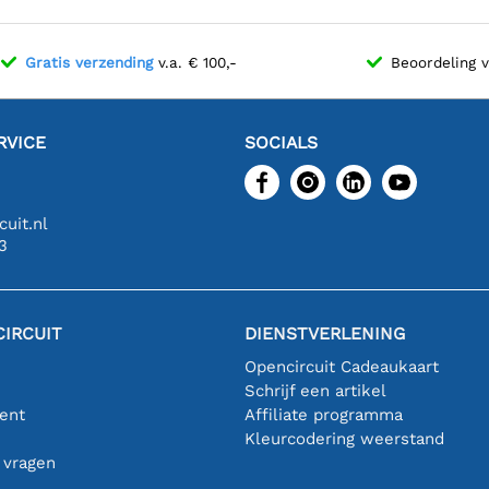
Gratis verzending
v.a. € 100,-
Beoordeling 
RVICE
SOCIALS
uit.nl
3
IRCUIT
DIENSTVERLENING
Opencircuit Cadeaukaart
Schrijf een artikel
ent
Affiliate programma
n
Kleurcodering weerstand
 vragen