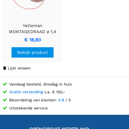
Velleman
MONTAGEDRAAD ø 1,4
mm, 0,2 mm² Rode
€ 18,80
Meerdraadse Kabel
Bekijk product
Lijst wissen

Vandaag besteld, dinsdag in huis
Gratis verzending
v.a. € 100,-
Beoordeling van klanten:
4.8
/ 5
Uitstekende service