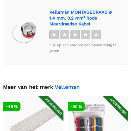
Velleman MONTAGEDRAAD ø
1,4 mm, 0,2 mm² Rode
Meerdraadse Kabel
★
★
★
★
★
Klik op een ster om een beoordeling te
geven
Meer van het merk
Velleman
AFGEPRIJSD
AFGEPRIJSD
-49 %
-50 %