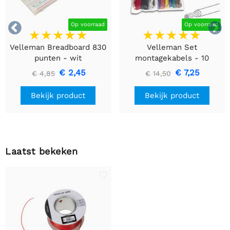


Op voorraad
Op voorraad
Velleman Breadboard 830
Velleman Set
punten - wit
montagekabels - 10
kleuren - 60m - flexibele
€ 2,45
€ 7,25
€ 4,85
€ 14,50
kern (multi core)
Bekijk product
Bekijk product
Laatst bekeken