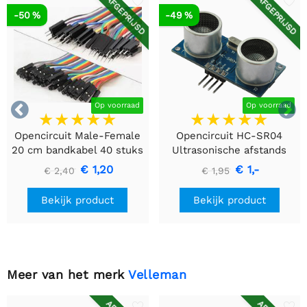
AFGEPRIJSD
AFGEPRIJSD
-50 %
-49 %


Op voorraad
Op voorraad
Opencircuit Male-Female
Opencircuit HC-SR04
20 cm bandkabel 40 stuks
Ultrasonische afstands
detectie module
€ 1,20
€ 1,-
€ 2,40
€ 1,95
Bekijk product
Bekijk product
Meer van het merk
Velleman