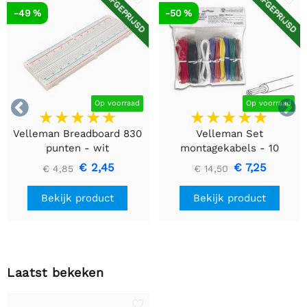
AFGEPRIJSD
AFGEPRIJSD
-49 %
-50 %


Op voorraad
Op voorraad
Velleman Breadboard 830
Velleman Set
punten - wit
montagekabels - 10
kleuren - 60m - flexibele
€ 2,45
€ 7,25
€ 4,85
€ 14,50
kern (multi core)
Bekijk product
Bekijk product
Laatst bekeken