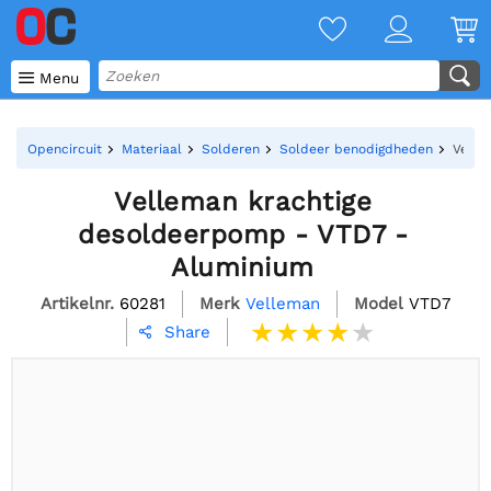

Menu
Opencircuit
Materiaal
Solderen
Soldeer benodigdheden
Velle
Velleman krachtige
desoldeerpomp - VTD7 -
Aluminium
Artikelnr.
60281
Merk
Velleman
Model
VTD7
Share
