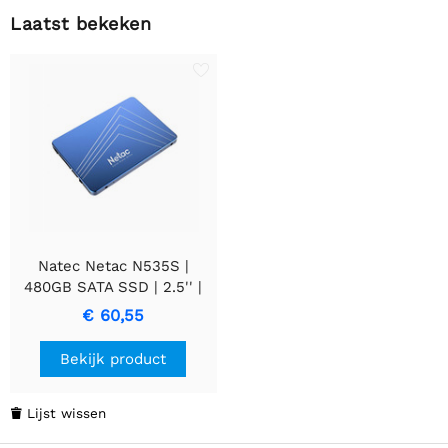
Laatst bekeken
Natec Netac N535S |
480GB SATA SSD | 2.5'' |
540MB/s Lezen | 450MB/s
€ 60,55
Schrijven | BULK
Bekijk product
Lijst wissen
