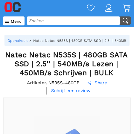

Menu
Opencircuit
Natec Netac N535S | 480GB SATA SSD | 2.5'' | 540MB/s L
Natec Netac N535S | 480GB SATA
SSD | 2.5'' | 540MB/s Lezen |
450MB/s Schrijven | BULK
Artikelnr.
N535S-480GB
Share

Schrijf een review