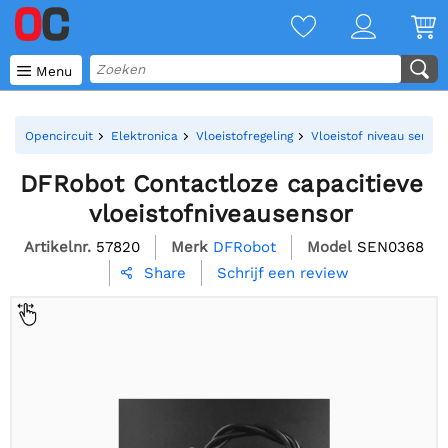

Menu
Opencircuit
Elektronica
Vloeistofregeling
Vloeistof niveau senso
DFRobot Contactloze capacitieve
vloeistofniveausensor
Artikelnr.
57820
Merk
DFRobot
Model
SEN0368
Schrijf een review
Share
