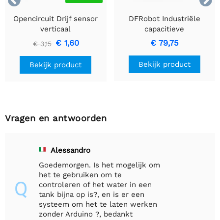


Opencircuit Drijf sensor
DFRobot Industriële
verticaal
capacitieve
vloeistofniveausensor
€ 1,60
€ 79,75
€ 3,15
voor vloeistoffen met een
hoge viscositeit
Bekijk product
Bekijk product
Vragen en antwoorden
Alessandro
Goedemorgen. Is het mogelijk om
het te gebruiken om te
Q
controleren of het water in een
tank bijna op is?, en is er een
systeem om het te laten werken
zonder Arduino ?, bedankt