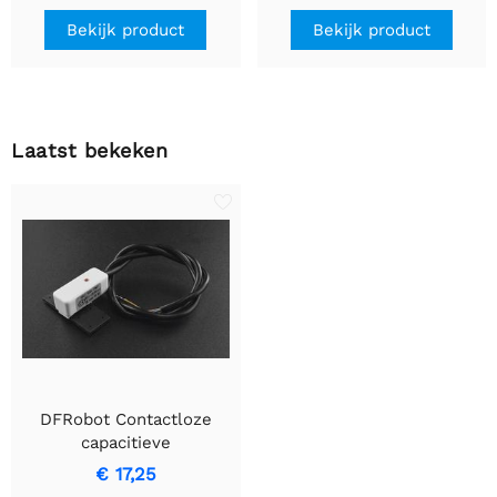
Bekijk product
Bekijk product
Laatst bekeken
DFRobot Contactloze
capacitieve
vloeistofniveausensor
€ 17,25