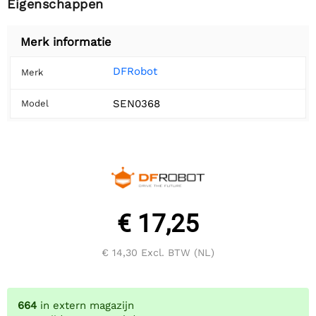
Eigenschappen
Merk informatie
DFRobot
Merk
SEN0368
Model
€ 17,25
€ 14,30
Excl. BTW (NL)
664
in extern magazijn