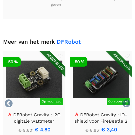
geven
Meer van het merk
DFRobot
AFGEPRIJSD
AFGEPRIJSD
-50 %
-50 %


Op voorraad
Op voorraad
DFRobot Gravity : I2C
DFRobot Gravity : IO-
digitale wattmeter
shield voor FireBeetle 2
(ESP32-E/M0)
€ 4,80
€ 3,40
€ 9,60
€ 6,85