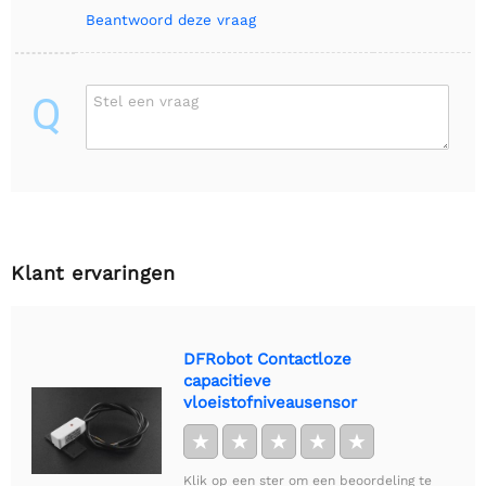
Beantwoord deze vraag
Q
Stel een vraag
Klant ervaringen
DFRobot Contactloze
capacitieve
vloeistofniveausensor
★
★
★
★
★
Klik op een ster om een beoordeling te