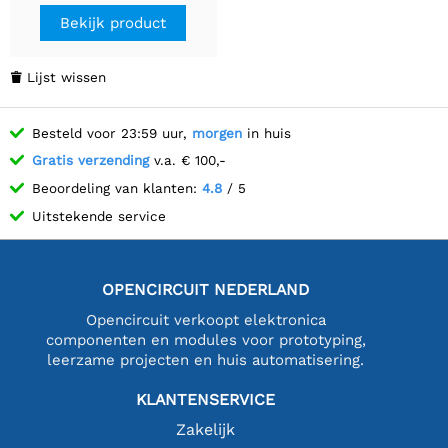
Bekijk product
Lijst wissen

Besteld voor 23:59 uur,
morgen
in huis
Gratis verzending
v.a. € 100,-
Beoordeling van klanten:
4.8
/ 5
Uitstekende service
OPENCIRCUIT NEDERLAND
Opencircuit verkoopt elektronica
componenten en modules voor prototyping,
leerzame projecten en huis automatisering.
KLANTENSERVICE
Zakelijk