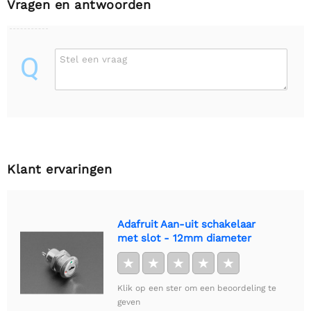
Vragen en antwoorden
Q
Stel een vraag
Klant ervaringen
Adafruit Aan-uit schakelaar
met slot - 12mm diameter
★
★
★
★
★
Klik op een ster om een beoordeling te
geven