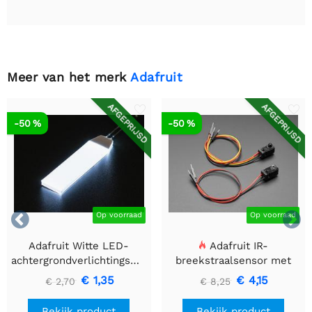
Meer van het merk
Adafruit
AFGEPRIJSD
AFGEPRIJSD
-50 %
-50 %


Op voorraad
Op voorraad
Adafruit Witte LED-
Adafruit IR-
achtergrondverlichtingsmodule
breekstraalsensor met
- Klein 12 mm x 40 mm
premium draadheader
€ 1,35
€ 4,15
€ 2,70
€ 8,25
header einden - 5 mm
LED's
Bekijk product
Bekijk product