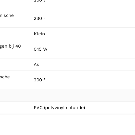
nische
230 °
Klein
en bij 40
0.15 W
As
ische
200 °
PVC (polyvinyl chloride)