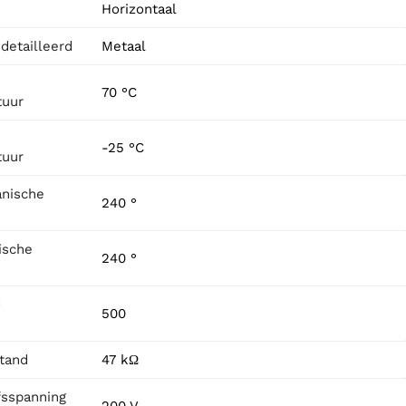
Horizontaal
detailleerd
Metaal
70 °C
tuur
-25 °C
tuur
nische
240 °
ische
240 °
d
500
tand
47 kΩ
fsspanning
200 V