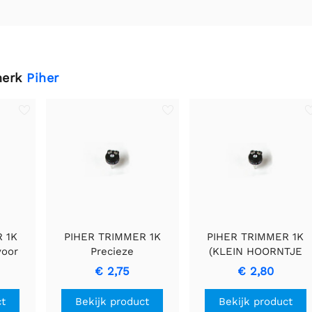
merk
Piher
 1K
PIHER TRIMMER 1K
PIHER TRIMMER 1K
voor
Precieze
(KLEIN HOORNTJE
ingen
Regelweerstand
VOOR SPINDEL),
€ 2,75
€ 2,80
Precieze
Weerstands
ct
Bekijk product
Bekijk product