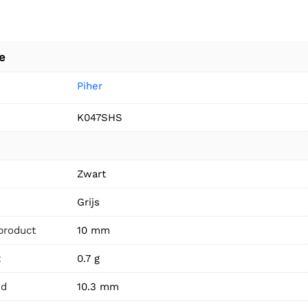
e
Piher
K047SHS
n
Zwart
Grijs
product
10 mm
t
0.7 g
id
10.3 mm