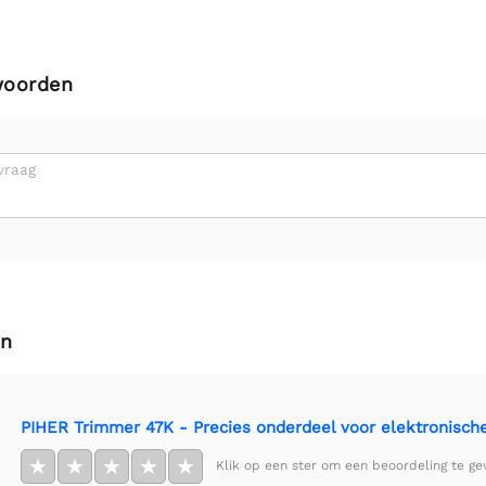
woorden
vraag
en
PIHER Trimmer 47K - Precies onderdeel voor elektronische
★
★
★
★
★
Klik op een ster om een beoordeling te ge