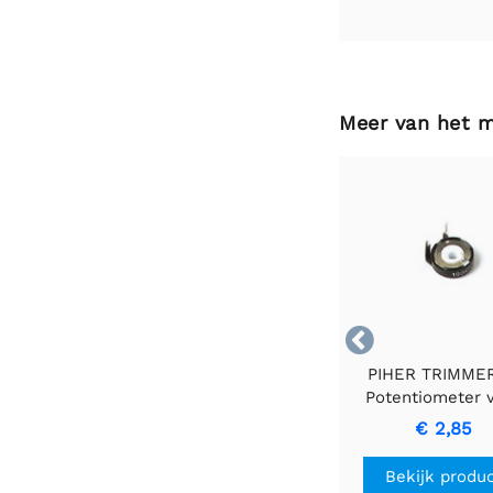
Meer van het 

PIHER TRIMMER
Potentiometer 
Precieze Aanpass
€ 2,85
Bekijk produ