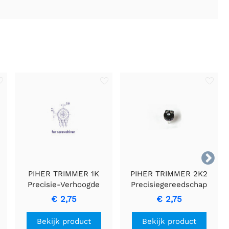

PIHER TRIMMER 1K
PIHER TRIMMER 2K2
Precisie-Verhoogde
Precisiegereedschap
Potentiometer
voor het Fijnregelen van
€ 2,75
€ 2,75
Elektrische Circuits
aanpassingen
Bekijk product
Bekijk product