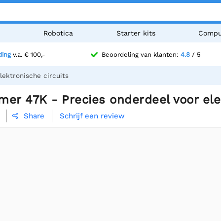
n
Robotica
Starter kits
Compu
ding
v.a. € 100,-
Beoordeling van klanten:
4.8
/ 5
ektronische circuits
er 47K - Precies onderdeel voor ele
Schrijf een review
Share
