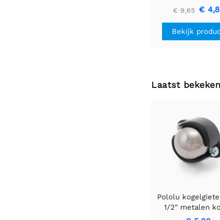
U1V10F3
€ 4,
€ 9,65
Bekijk produ
Laatst bekeke
Pololu kogelgiet
1/2″ metalen k