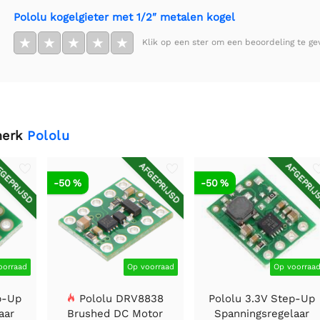
Pololu kogelgieter met 1/2″ metalen kogel
★
★
★
★
★
Klik op een ster om een beoordeling te ge
merk
Pololu
GEPRIJSD
AFGEPRIJSD
AFGEPRIJ
-50 %
-50 %
oorraad
Op voorraad
Op voorraa
p-Up
Pololu DRV8838
Pololu 3.3V Step-Up
aar
Brushed DC Motor
Spanningsregelaar