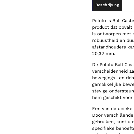
Beschrijving
Pololu 's Ball Cas
product dat opvalt
is ontworpen met 
robuustheid en duu
afstandhouders kan
20,32 mm.
De Pololu Ball Cas
verscheidenheid aa
bewegings- en rich
gemakkelijke beweg
stevige ondersteu
hem geschikt voor 
Een van de unieke 
Door verschillend
gebruiken, kunt u
specifieke behoeft