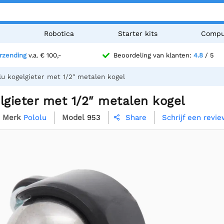
n
Robotica
Starter kits
Compu
erzending
v.a. € 100,-
Beoordeling van klanten:
4.8
/ 5
lu kogelgieter met 1/2″ metalen kogel
lgieter met 1/2″ metalen kogel
Merk
Pololu
Model
953
Schrijf een revi
Share
