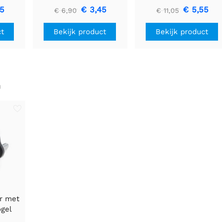
Driver
U1V11F3
85
€ 3,45
€ 5,55
€ 6,90
€ 11,05
ct
Bekijk product
Bekijk product
n
er met
ogel