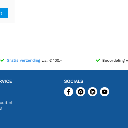
ct
Gratis verzending
v.a. € 100,-
Beoordeling 
RVICE
SOCIALS
uit.nl
3