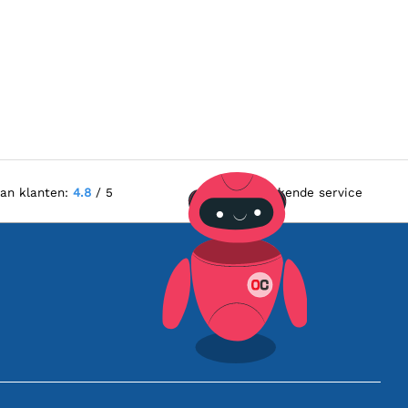
van klanten:
4.8
/ 5
Uitstekende service