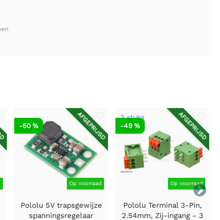
ven
SD
AFGEPRIJSD
AFGEPRIJSD
3 stuks
-50 %
-49 %
d
Op voorraad
Op voorraad

Pololu 5V trapsgewijze
Pololu Terminal 3-Pin,
spanningsregelaar
2.54mm, Zij-ingang - 3