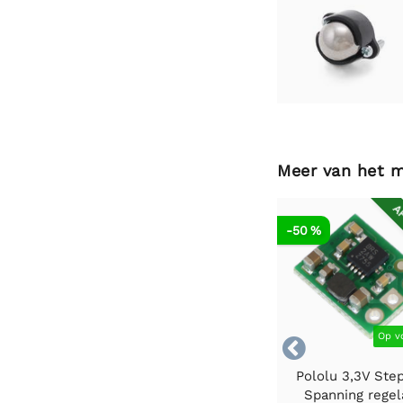
Meer van het 
AF
-50 %
Op v

Pololu 3,3V Ste
Spanning regel