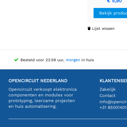
€ 5,90
Bekijk produ
Lijst wissen

Besteld voor 23:59 uur,
morgen
in huis
OPENCIRCUIT NEDERLAND
KLANTENSE
Opencircuit verkoopt elektronica
Zakelijk
componenten en modules voor
Contact
prototyping, leerzame projecten
info@opencirc
en huis automatisering.
+31 85001401