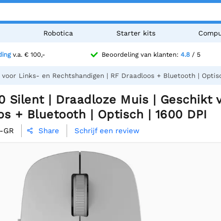
n
Robotica
Starter kits
Compu
ding
v.a. € 100,-
Beoordeling van klanten:
4.8
/ 5
 voor Links- en Rechtshandigen | RF Draadloos + Bluetooth | Optisc
Silent | Draadloze Muis | Geschikt 
s + Bluetooth | Optisch | 1600 DPI
-GR
Schrijf een review
Share
