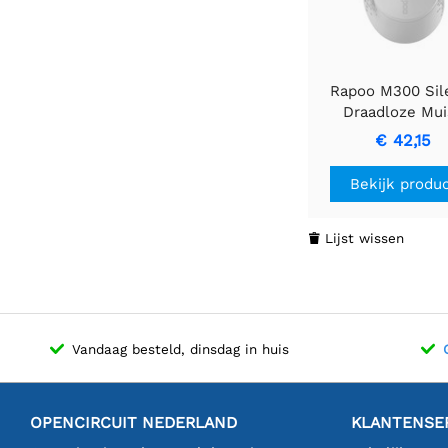
Rapoo M300 Sile
Draadloze Mui
Geschikt voor Lin
€ 42,15
Rechtshandigen 
Draadloos + Bluet
Bekijk produ
Optisch | 1600 
Lijst wissen

Vandaag besteld, dinsdag in huis
OPENCIRCUIT NEDERLAND
KLANTENSE