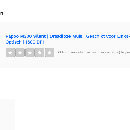
en
Rapoo M300 Silent | Draadloze Muis | Geschikt voor Links
Optisch | 1600 DPI
★
★
★
★
★
Klik op een ster om een beoordeling te ge
n