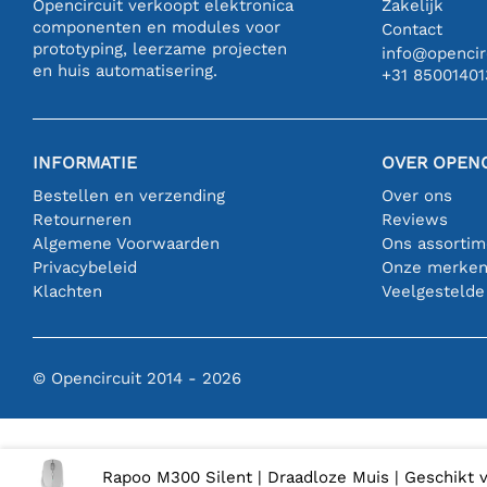
Opencircuit verkoopt elektronica
Zakelijk
componenten en modules voor
Contact
prototyping, leerzame projecten
info@opencirc
en huis automatisering.
+31 85001401
INFORMATIE
OVER OPENC
Bestellen en verzending
Over ons
Retourneren
Reviews
Algemene Voorwaarden
Ons assortim
Privacybeleid
Onze merke
Klachten
Veelgestelde
© Opencircuit 2014 - 2026
Rapoo M300 Silent | Draadloze Muis | Geschikt v