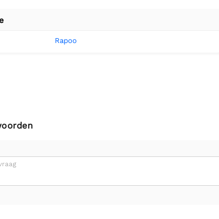
e
Rapoo
woorden
vraag