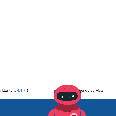
n klanten:
4.8
/ 5
Uitstekende service