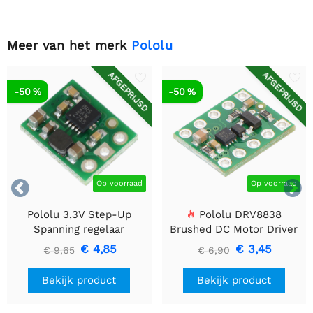
Meer van het merk
Pololu
AFGEPRIJSD
AFGEPRIJSD
-50 %
-50 %


Op voorraad
Op voorraad
Pololu 3,3V Step-Up
Pololu DRV8838
Spanning regelaar
Brushed DC Motor Driver
U1V10F3
€ 4,85
€ 3,45
€ 9,65
€ 6,90
Bekijk product
Bekijk product