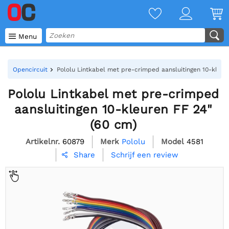

Menu
Opencircuit
Pololu Lintkabel met pre-crimped aansluitingen 10-kleur
Pololu Lintkabel met pre-crimped
aansluitingen 10-kleuren FF 24"
(60 cm)
Artikelnr.
60879
Merk
Pololu
Model
4581
Schrijf een review
Share
