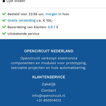
Lijst wissen

Besteld voor 23:59 uur,
morgen
in huis
Gratis verzending
v.a. € 100,-
Beoordeling van klanten:
4.8
/ 5
Uitstekende service
OPENCIRCUIT NEDERLAND
Opencircuit verkoopt elektronica
componenten en modules voor prototyping,
leerzame projecten en huis automatisering.
KLANTENSERVICE
Zakelijk
Contact
info@opencircuit.nl
+31 850014013