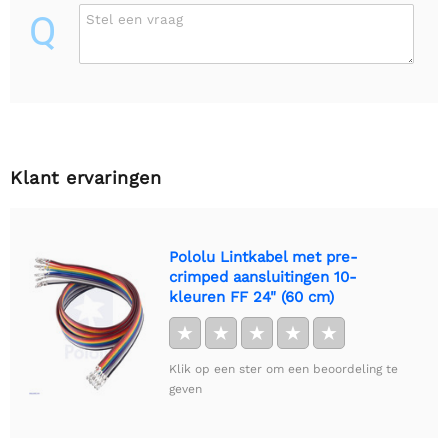
Q
Stel een vraag
Klant ervaringen
Pololu Lintkabel met pre-
crimped aansluitingen 10-
kleuren FF 24" (60 cm)
★
★
★
★
★
Klik op een ster om een beoordeling te
geven