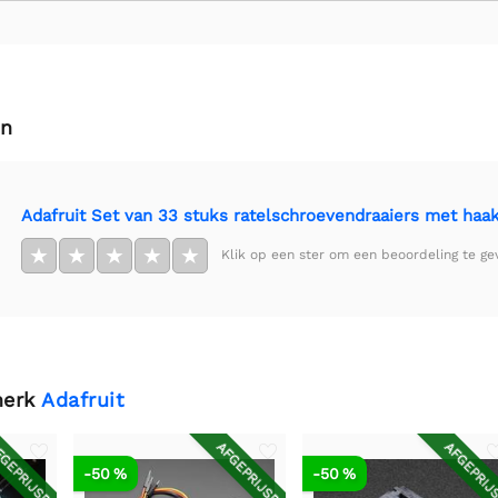
en
Adafruit Set van 33 stuks ratelschroevendraaiers met haa
★
★
★
★
★
Klik op een ster om een beoordeling te ge
merk
Adafruit
GEPRIJSD
AFGEPRIJSD
AFGEPRIJ
-50 %
-50 %