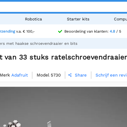
n
Robotica
Starter kits
Compu
erzending
v.a. € 100,-
Beoordeling van klanten:
4.8
/ 5
ers met haakse schroevendraaier en bits
et van 33 stuks ratelschroevendraai
Merk
Adafruit
Model
5730
Schrijf een rev
Share
