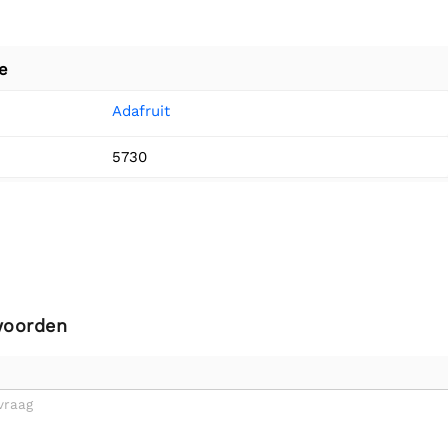
e
Adafruit
5730
woorden
vraag