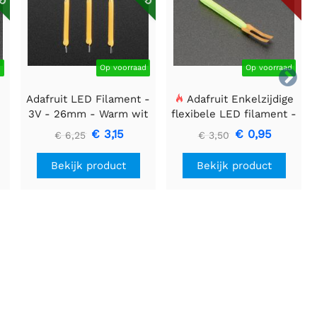
d
Op voorraad
Op voorraad

Adafruit LED Filament -
Adafruit Enkelzijdige
3V - 26mm - Warm wit
flexibele LED filament -
- 3 stuks
3V 25mm lang - Groen
€ 3,15
€ 0,95
€ 6,25
€ 3,50
Bekijk product
Bekijk product