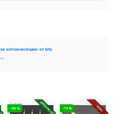
kse schroevendraaier en bits
ven
SD
AFGEPRIJSD
3 stuks
DEAL
-50 %
-73 %