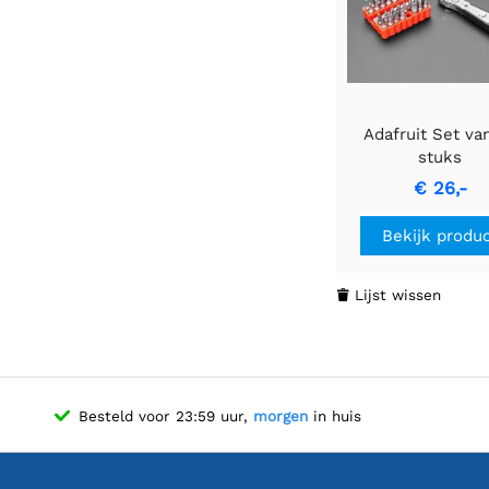
Adafruit Set va
stuks
ratelschroevendr
€ 26,-
met haakse
schroevendraaie
Bekijk produ
bits
Lijst wissen

Besteld voor 23:59 uur,
morgen
in huis