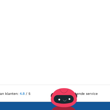
van klanten:
4.8
/ 5
Uitstekende service