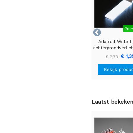
Op v

Adafruit Witte 
achtergrondverlic
- Klein 12 mm x
€ 1,3
€ 2,70
Bekijk produ
Laatst bekeke