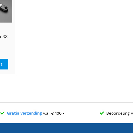
n 33
aaiers
r en
ct
Gratis verzending
v.a. € 100,-
Beoordeling 