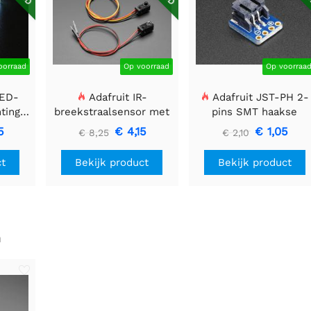
oorraad
Op voorraad
Op voorraa
LED-
Adafruit IR-
Adafruit JST-PH 2-
htingsmodule
breekstraalsensor met
pins SMT haakse
 40 mm
premium draadheader
Breakout Board
5
€ 4,15
€ 1,05
€ 8,25
€ 2,10
header einden - 5 mm
LED's
ct
Bekijk product
Bekijk product
n