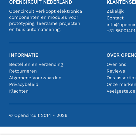
OPENCIRCUIT NEDERLAND
KLANTENSE
Opencircuit verkoopt elektronica
Zakelijk
componenten en modules voor
Contact
prototyping, leerzame projecten
info@opencirc
en huis automatisering.
+31 85001401
INFORMATIE
OVER OPENC
Bestellen en verzending
Over ons
Retourneren
Reviews
Algemene Voorwaarden
Ons assortim
Privacybeleid
Onze merke
Klachten
Veelgestelde
© Opencircuit 2014 - 2026