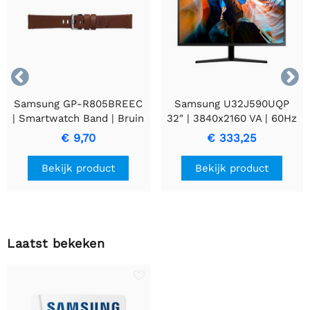


Samsung GP-R805BREEC
Samsung U32J590UQP
| Smartwatch Band | Bruin
32" | 3840x2160 VA | 60Hz
Leer
| 4K Monitor | Zwart
€ 9,70
€ 333,25
Bekijk product
Bekijk product
Laatst bekeken