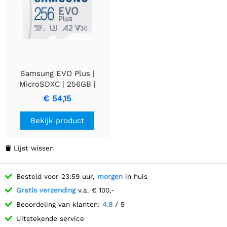
Samsung EVO Plus |
MicroSDXC | 256GB |
Klasse 10 | UHS-I U3
€ 54,15
Bekijk product
Lijst wissen

Besteld voor 23:59 uur,
morgen
in huis
Gratis verzending
v.a. € 100,-
Beoordeling van klanten:
4.8
/ 5
Uitstekende service