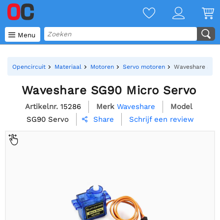

Menu
Opencircuit
Materiaal
Motoren
Servo motoren
Waveshare SG90
Waveshare SG90 Micro Servo
Artikelnr.
15286
Merk
Waveshare
Model
SG90 Servo
Schrijf een review
Share
