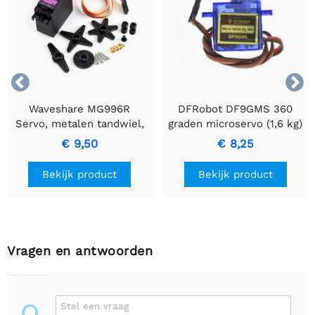


Waveshare MG996R
DFRobot DF9GMS 360
Servo, metalen tandwiel,
graden microservo (1,6 kg)
hoge koppel
€ 9,50
€ 8,25
Bekijk product
Bekijk product
Vragen en antwoorden
Q
Stel een vraag