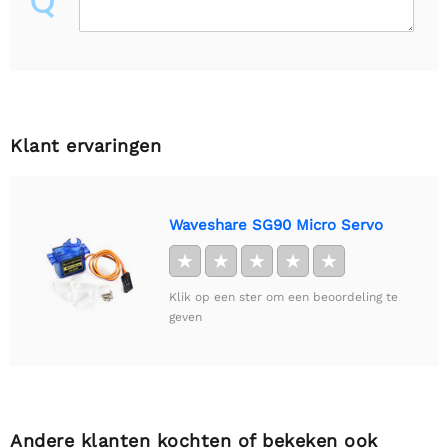
Klant ervaringen
Waveshare SG90 Micro Servo
★
★
★
★
★
Klik op een ster om een beoordeling te
geven
Andere klanten kochten of bekeken ook