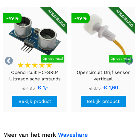
AFGEPRIJSD
AFGEPRIJSD
-49 %
-49 %


Op voorraad
Op voorraad
Opencircuit HC-SR04
Opencircuit Drijf sensor
Ultrasonische afstands
verticaal
detectie module
€ 1,-
€ 1,60
€ 1,95
€ 3,15
Bekijk product
Bekijk product
Meer van het merk
Waveshare