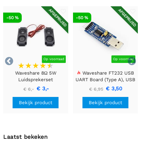
AFGEPRIJSD
AFGEPRIJSD
-50 %
-50 %


Op voorraad
Op voorraad
Waveshare 8Ω 5W
Waveshare FT232 USB
Luidsprekerset
UART Board (Type A), USB
naar TTL (UART)
€ 3,-
€ 3,50
€ 6,-
€ 6,95
Communicatiemodule
Bekijk product
Bekijk product
Laatst bekeken