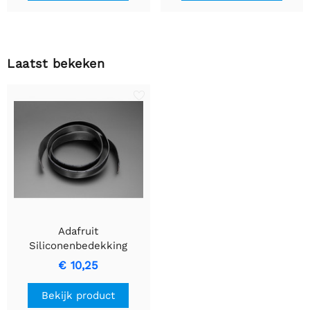
Laatst bekeken
Adafruit
Siliconenbedekking
Stranded-Core Lintkabel -
€ 10,25
10 Draden - 20 AWG
Bekijk product