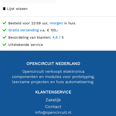
Lijst wissen

Besteld voor 23:59 uur,
morgen
in huis
Gratis verzending
v.a. € 100,-
Beoordeling van klanten:
4.8
/ 5
Uitstekende service
OPENCIRCUIT NEDERLAND
Opencircuit verkoopt elektronica
componenten en modules voor prototyping,
leerzame projecten en huis automatisering.
KLANTENSERVICE
Zakelijk
Contact
info@opencircuit.nl