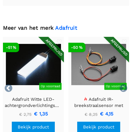
Meer van het merk
Adafruit
AFGEPRIJSD
AFGEPRIJSD
-51 %
-50 %


Op voorraad
Op voorraad
Adafruit Witte LED-
Adafruit IR-
achtergrondverlichtingsmodule
breekstraalsensor met
- Klein 12 mm x 40 mm
premium draadheader
€ 1,35
€ 4,15
€ 2,75
€ 8,25
header einden - 5 mm
LED's
Bekijk product
Bekijk product