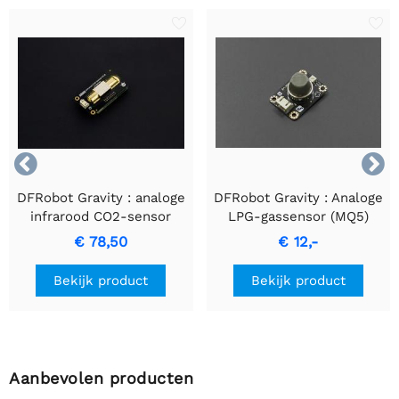


DFRobot Gravity : analoge
DFRobot Gravity : Analoge
infrarood CO2-sensor
LPG-gassensor (MQ5)
voor Arduino (0 ~ 5000
voor Arduino
€ 78,50
€ 12,-
ppm)
Bekijk product
Bekijk product
Aanbevolen producten