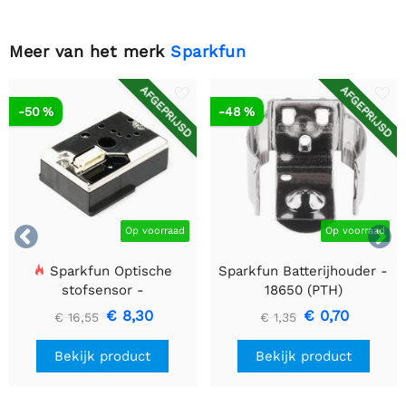
Meer van het merk
Sparkfun
AFGEPRIJSD
AFGEPRIJSD
-50 %
-48 %


Op voorraad
Op voorraad
Sparkfun Optische
Sparkfun Batterijhouder -
stofsensor -
18650 (PTH)
GP2Y1010AU0F
€ 8,30
€ 0,70
€ 16,55
€ 1,35
Bekijk product
Bekijk product