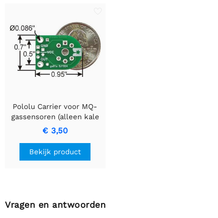
Pololu Carrier voor MQ-
gassensoren (alleen kale
PCB)
€ 3,50
Bekijk product
Vragen en antwoorden