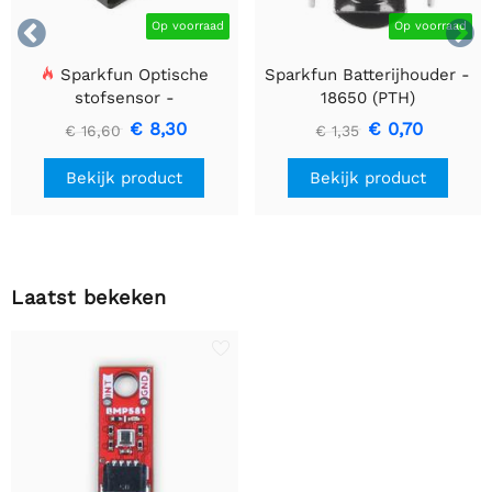


Op voorraad
Op voorraad
Sparkfun Optische
Sparkfun Batterijhouder -
stofsensor -
18650 (PTH)
GP2Y1010AU0F
€ 8,30
€ 0,70
€ 16,60
€ 1,35
Bekijk product
Bekijk product
Laatst bekeken