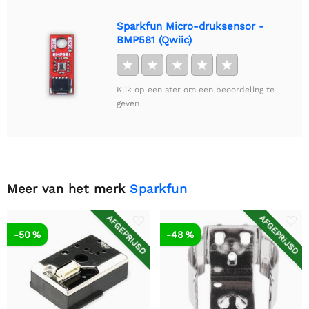
Sparkfun Micro-druksensor -
BMP581 (Qwiic)
★
★
★
★
★
Klik op een ster om een beoordeling te
geven
Meer van het merk
Sparkfun
AFGEPRIJSD
AFGEPRIJSD
-50 %
-48 %