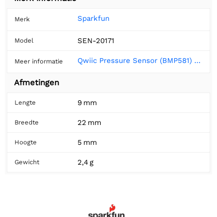
Sparkfun
Merk
SEN-20171
Model
Qwiic Pressure Sensor (BMP581) Hookup Guide - SparkFun Learn
Meer informatie
Afmetingen
9 mm
Lengte
22 mm
Breedte
5 mm
Hoogte
2,4 g
Gewicht