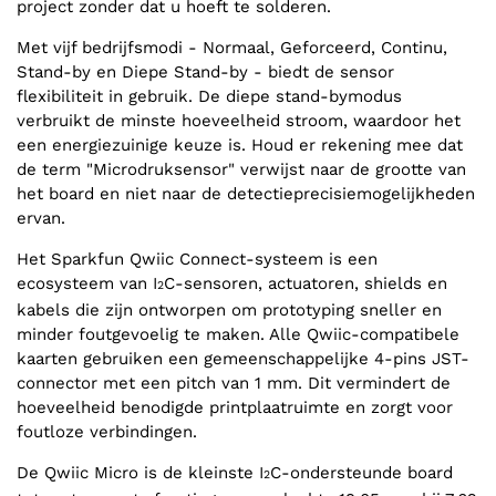
project zonder dat u hoeft te solderen.
Met vijf bedrijfsmodi - Normaal, Geforceerd, Continu,
Stand-by en Diepe Stand-by - biedt de sensor
flexibiliteit in gebruik. De diepe stand-bymodus
verbruikt de minste hoeveelheid stroom, waardoor het
een energiezuinige keuze is. Houd er rekening mee dat
de term "Microdruksensor" verwijst naar de grootte van
het board en niet naar de detectieprecisiemogelijkheden
ervan.
Het Sparkfun Qwiic Connect-systeem is een
ecosysteem van I
C-sensoren, actuatoren, shields en
2
kabels die zijn ontworpen om prototyping sneller en
minder foutgevoelig te maken. Alle Qwiic-compatibele
kaarten gebruiken een gemeenschappelijke 4-pins JST-
connector met een pitch van 1 mm. Dit vermindert de
hoeveelheid benodigde printplaatruimte en zorgt voor
foutloze verbindingen.
De Qwiic Micro is de kleinste I
C-ondersteunde board
2