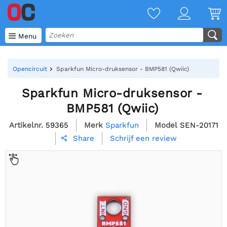

Menu
Opencircuit
Sparkfun Micro-druksensor - BMP581 (Qwiic)
Sparkfun Micro-druksensor -
BMP581 (Qwiic)
Artikelnr.
59365
Merk
Sparkfun
Model
SEN-20171
Schrijf een review
Share
