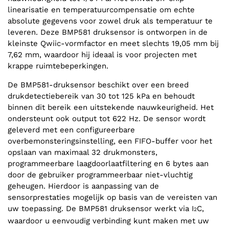
linearisatie en temperatuurcompensatie om echte
absolute gegevens voor zowel druk als temperatuur te
leveren. Deze BMP581 druksensor is ontworpen in de
kleinste Qwiic-vormfactor en meet slechts 19,05 mm bij
7,62 mm, waardoor hij ideaal is voor projecten met
krappe ruimtebeperkingen.
De BMP581-druksensor beschikt over een breed
drukdetectiebereik van 30 tot 125 kPa en behoudt
binnen dit bereik een uitstekende nauwkeurigheid. Het
ondersteunt ook output tot 622 Hz. De sensor wordt
geleverd met een configureerbare
overbemonsteringsinstelling, een FIFO-buffer voor het
opslaan van maximaal 32 drukmonsters,
programmeerbare laagdoorlaatfiltering en 6 bytes aan
door de gebruiker programmeerbaar niet-vluchtig
geheugen. Hierdoor is aanpassing van de
sensorprestaties mogelijk op basis van de vereisten van
uw toepassing. De BMP581 druksensor werkt via I
C,
2
waardoor u eenvoudig verbinding kunt maken met uw