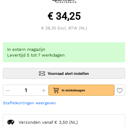
€ 34,25
€ 28,35
Excl. BTW (NL)
In extern magazijn
Levertijd 5 tot 7 werkdagen
Voorraad alert instellen
In winkelwagen
Staffelkortingen weergeven
Verzonden vanaf
€ 3,50
(NL)