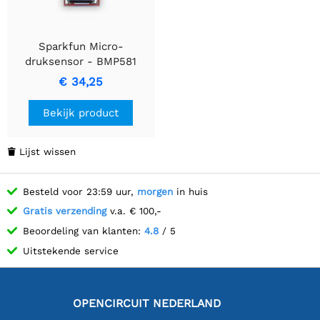
Sparkfun Micro-
druksensor - BMP581
(Qwiic)
€ 34,25
Bekijk product
Lijst wissen

Besteld voor 23:59 uur,
morgen
in huis
Gratis verzending
v.a. € 100,-
Beoordeling van klanten:
4.8
/ 5
Uitstekende service
OPENCIRCUIT NEDERLAND