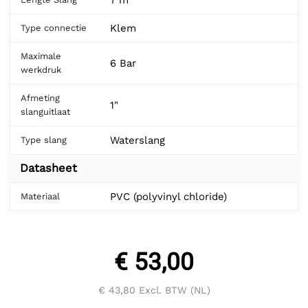
Klem
Type connectie
Maximale
6 Bar
werkdruk
Afmeting
1"
slanguitlaat
Waterslang
Type slang
Datasheet
PVC (polyvinyl chloride)
Materiaal
€ 53,00
€ 43,80
Excl. BTW (NL)