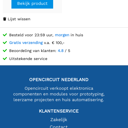
Bekijk product
Lijst wissen

Besteld voor 23:59 uur,
morgen
in huis
Gratis verzending
v.a. € 100,-
Beoordeling van klanten:
4.8
/ 5
Uitstekende service
OPENCIRCUIT NEDERLAND
Opencircuit verkoopt elektronica
componenten en modules voor prototyping,
leerzame projecten en huis automatisering.
KLANTENSERVICE
Zakelijk
Contact