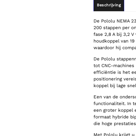
Beschrijving
De Pololu NEMA 23 
200 stappen per om
fase 2,8 A bij 3,2 
houdkoppel van 19
waardoor hij compac
De Pololu stappenm
tot CNC-machines e
efficiëntie is het
positionering vere
koppel bij lage sn
Een van de onders
functionaliteit. In
een groter koppel 
formaat hybride bi
die hoge prestaties
Met Pololu krijgt u