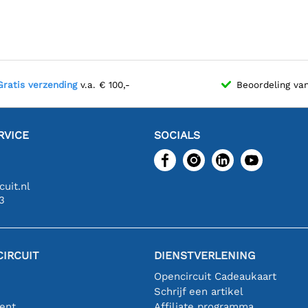
Gratis verzending
v.a. € 100,-
Beoordeling va
RVICE
SOCIALS
uit.nl
3
IRCUIT
DIENSTVERLENING
Opencircuit Cadeaukaart
Schrijf een artikel
ent
Affiliate programma