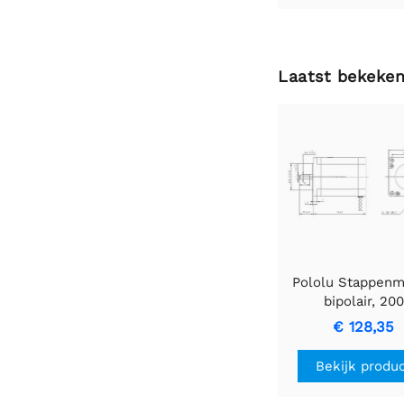
Laatst bekeke
Pololu Stappenm
bipolair, 200
stappen/omw, 57
€ 128,35
mm, 3,2 V, 2,8 A
Bekijk produ