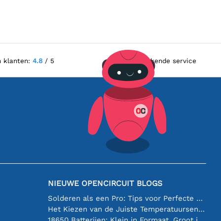
n klanten:
4.8
/ 5
Uitstekende service
NIEUWE OPENCIRCUIT BLOGS
Solderen als een Pro: Tips voor Perfecte Elektronische Verbindingen
Het Kiezen van de Juiste Temperatuursensor [youtube]
18650 Batterijen: Klein in Formaat, Groot in Prestatie