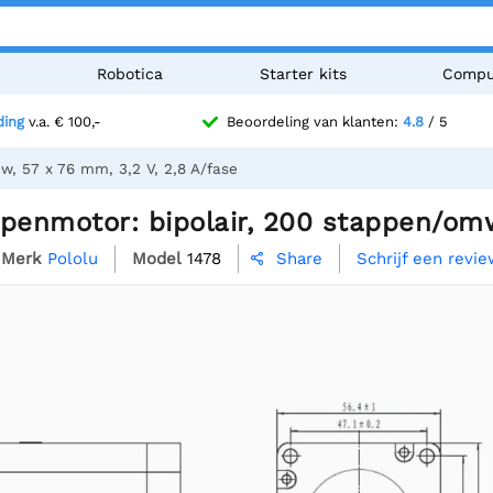
n
Robotica
Starter kits
Compu
ding
v.a. € 100,-
Beoordeling van klanten:
4.8
/ 5
w, 57 x 76 mm, 3,2 V, 2,8 A/fase
penmotor: bipolair, 200 stappen/omw,
Merk
Pololu
Model
1478
Schrijf een revi
Share
