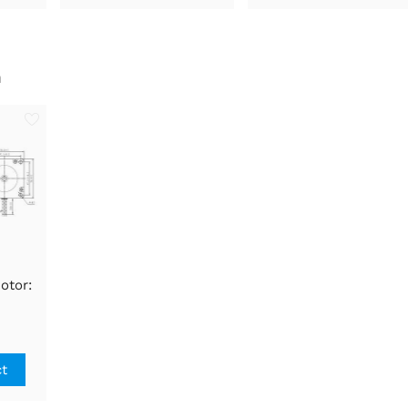
n
otor:
 x 76
/fase
ct