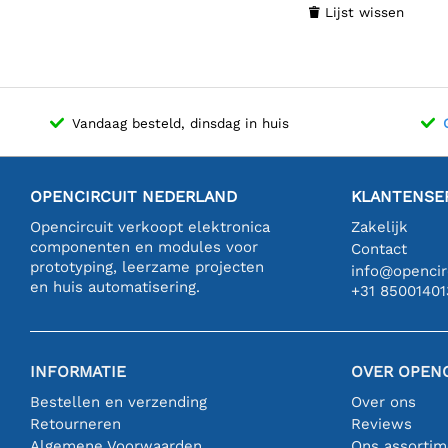
Lijst wissen

Vandaag besteld, dinsdag in huis
OPENCIRCUIT NEDERLAND
KLANTENSE
Opencircuit verkoopt elektronica
Zakelijk
componenten en modules voor
Contact
prototyping, leerzame projecten
info@opencirc
en huis automatisering.
+31 85001401
INFORMATIE
OVER OPENC
Bestellen en verzending
Over ons
Retourneren
Reviews
Algemene Voorwaarden
Ons assortim