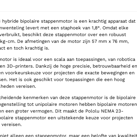
hybride bipolaire stappenmotor is een krachtig apparaat dat
wenteling levert met een staphoek van 1,8°. Omdat elke
V verbruikt, beschikt deze stappenmotor over een robuust
 kg-cm. De afmetingen van de motor zijn 57 mm x 76 mm,
t en toch krachtig is.
otor is ideaal voor een scala aan toepassingen, van robotica
n 3D-printers. Dankzij de hoge precisie, betrouwbaarheid e
 een voorkeurskeuze voor projecten die exacte bewegingen en
isen. Het is ook geschikt voor toepassingen die een hoog
elheden vereisen.
cheidende kenmerken van deze stappenmotor is de bipolaire
 tegenstelling tot unipolaire motoren hebben bipolaire motoren
en een groter vermogen. Dit maakt de Pololu NEMA 23-
polaire stappenmotor een uitstekende keuze voor projecten
 vereisen.
 niet alleen een stappenmotor, maar een belofte van kwalitei