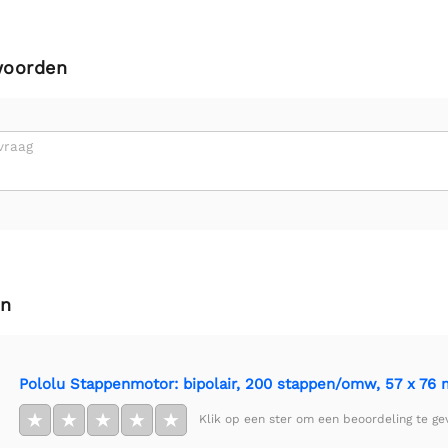
woorden
vraag
en
Pololu Stappenmotor: bipolair, 200 stappen/omw, 57 x 76 m
★
★
★
★
★
Klik op een ster om een beoordeling te ge