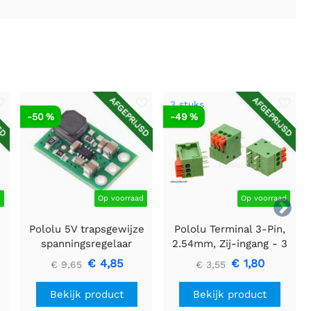
SD
AFGEPRIJSD
AFGEPRIJSD
3 stuks
-50 %
-49 %
d
Op voorraad
Op voorraad

Pololu 5V trapsgewijze
Pololu Terminal 3-Pin,
spanningsregelaar
2.54mm, Zij-ingang - 3
U3V16F5
stuks
€ 4,85
€ 1,80
€ 9,65
€ 3,55
Bekijk product
Bekijk product