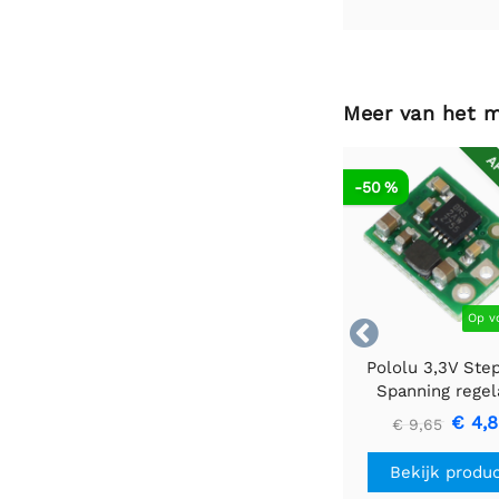
Meer van het 
AF
-50 %
Op v

Pololu 3,3V Ste
Spanning regel
U1V10F3
€ 4,
€ 9,65
Bekijk produ