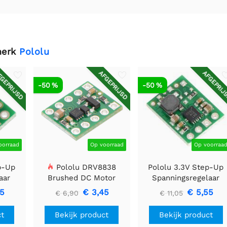
merk
Pololu
GEPRIJSD
AFGEPRIJSD
AFGEPRIJ
-50 %
-50 %
oorraad
Op voorraad
Op voorraa
p-Up
Pololu DRV8838
Pololu 3.3V Step-Up
aar
Brushed DC Motor
Spanningsregelaar
Driver
U1V11F3
85
€ 3,45
€ 5,55
€ 6,90
€ 11,05
ct
Bekijk product
Bekijk product