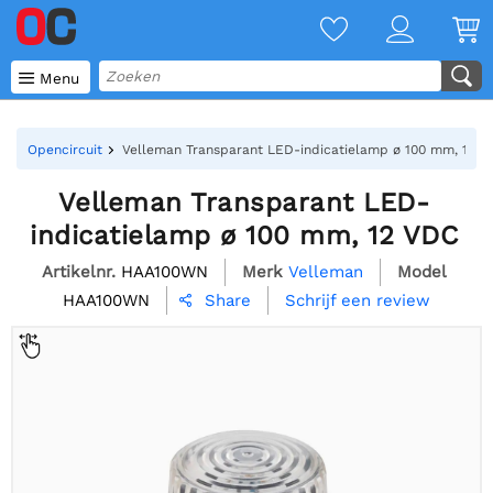

Menu
Opencircuit
Velleman Transparant LED-indicatielamp ø 100 mm, 12 
Velleman Transparant LED-
indicatielamp ø 100 mm, 12 VDC
Artikelnr.
HAA100WN
Merk
Velleman
Model
HAA100WN
Schrijf een review
Share
