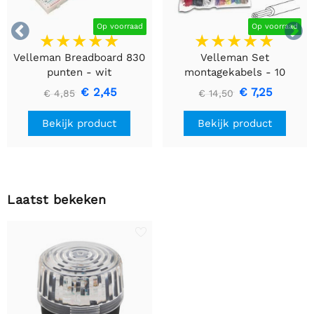


Op voorraad
Op voorraad
Velleman Breadboard 830
Velleman Set
punten - wit
montagekabels - 10
kleuren - 60m - flexibele
€ 2,45
€ 7,25
€ 4,85
€ 14,50
kern (multi core)
Bekijk product
Bekijk product
Laatst bekeken