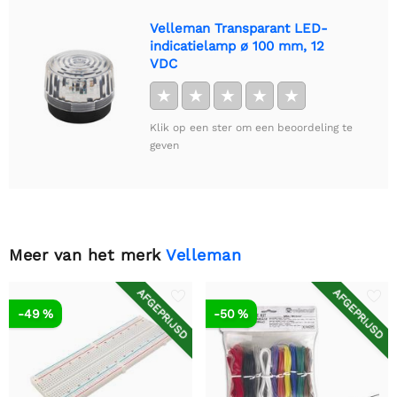
Velleman Transparant LED-
indicatielamp ø 100 mm, 12
VDC
★
★
★
★
★
Klik op een ster om een beoordeling te
geven
Meer van het merk
Velleman
AFGEPRIJSD
AFGEPRIJSD
-49 %
-50 %