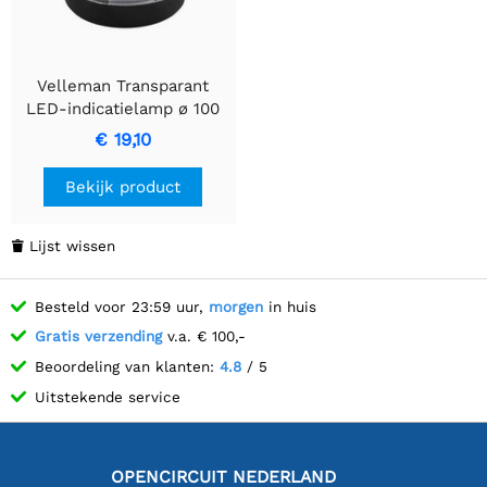
Velleman Transparant
LED-indicatielamp ø 100
mm, 12 VDC
€ 19,10
Bekijk product
Lijst wissen

Besteld voor 23:59 uur,
morgen
in huis
Gratis verzending
v.a. € 100,-
Beoordeling van klanten:
4.8
/ 5
Uitstekende service
OPENCIRCUIT NEDERLAND