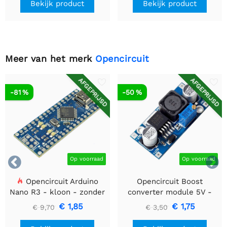
Bekijk product
Bekijk product
Meer van het merk
Opencircuit
AFGEPRIJSD
AFGEPRIJSD
-81 %
-50 %


Op voorraad
Op voorraad
Opencircuit Arduino
Opencircuit Boost
Nano R3 - kloon - zonder
converter module 5V -
headers
35V XL6009
€ 1,85
€ 1,75
€ 9,70
€ 3,50