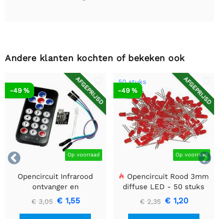
Andere klanten kochten of bekeken ook
AFGEPRIJSD
AFGEPRIJSD
50 stuks
-49 %
-49 %


Op voorraad
Op voorraad
Opencircuit Infrarood
Opencircuit Rood 3mm
ontvanger en
diffuse LED - 50 stuks
afstandsbediening kit
€ 1,55
€ 1,20
€ 3,05
€ 2,35