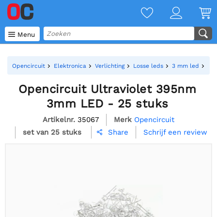

Menu
Opencircuit
Elektronica
Verlichting
Losse leds
3 mm led
Ope
Opencircuit Ultraviolet 395nm
3mm LED - 25 stuks
Artikelnr.
35067
Merk
Opencircuit
set van 25 stuks
Schrijf een review
Share
