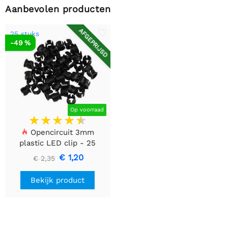
Aanbevolen producten
AFGEPRIJSD
25 stuks
-49 %
Op voorraad
Opencircuit 3mm
plastic LED clip - 25
stuks
€ 1,20
€ 2,35
Bekijk product