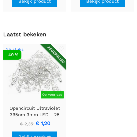
Bekijk product
Bekijk product
Laatst bekeken
AFGEPRIJSD
25 stuks
-49 %
Op voorraad
Opencircuit Ultraviolet
395nm 3mm LED - 25
stuks
€ 1,20
€ 2,35