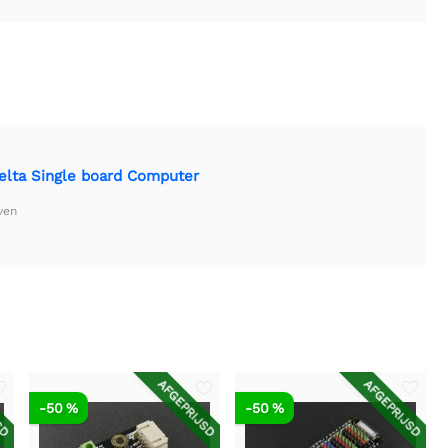
elta Single board Computer
ven
SD
AFGEPRIJSD
AFGEPRIJSD
-50 %
-50 %