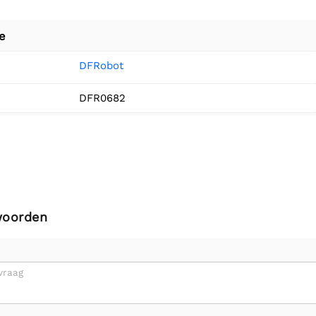
e
DFRobot
DFR0682
woorden
vraag