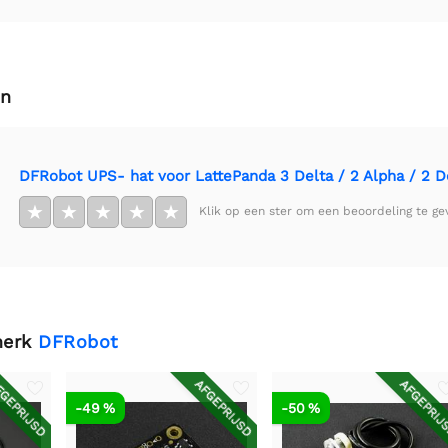
en
DFRobot UPS- hat voor LattePanda 3 Delta / 2 Alpha / 2 D
★
★
★
★
★
Klik op een ster om een beoordeling te ge
merk
DFRobot
GEPRIJSD
AFGEPRIJSD
AFGEPRIJ
-49 %
-50 %