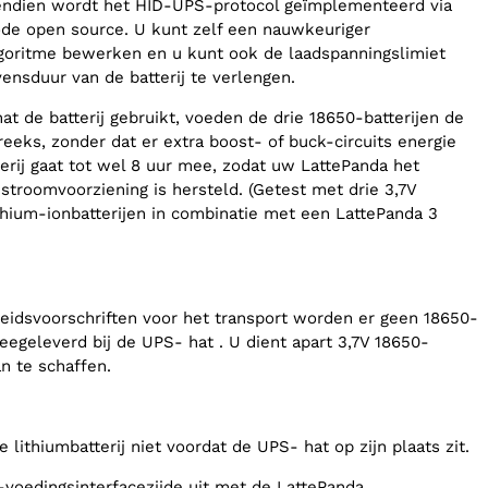
vendien wordt het HID-UPS-protocol geïmplementeerd via
ode open source. U kunt zelf een nauwkeuriger
goritme bewerken en u kunt ook de laadspanningslimiet
ensduur van de batterij te verlengen.
t de batterij gebruikt, voeden de drie 18650-batterijen de
eeks, zonder dat er extra boost- of buck-circuits energie
terij gaat tot wel 8 uur mee, zodat uw LattePanda het
stroomvoorziening is hersteld. (Getest met drie 3,7V
hium-ionbatterijen in combinatie met een LattePanda 3
eidsvoorschriften voor het transport worden er geen 18650-
eegeleverd bij de UPS- hat . U dient apart 3,7V 18650-
an te schaffen.
e lithiumbatterij niet voordat de UPS- hat op zijn plaats zit.
-voedingsinterfacezijde uit met de LattePanda