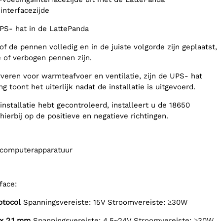
nterfacezijde
PS- hat in de LattePanda
of de pennen volledig en in de juiste volgorde zijn geplaatst,
e of verbogen pennen zijn.
veren voor warmteafvoer en ventilatie, zijn de UPS- hat
g toont het uiterlijk nadat de installatie is uitgevoerd.
installatie hebt gecontroleerd, installeert u de 18650
 hierbij op de positieve en negatieve richtingen.
r computerapparatuur
face:
otocol
Spanningsvereiste: 15V Stroomvereiste: ≥30W
 x 2,1 mm
Spanningsvereiste: 4,5~24V Stroomvereiste: ≥30W