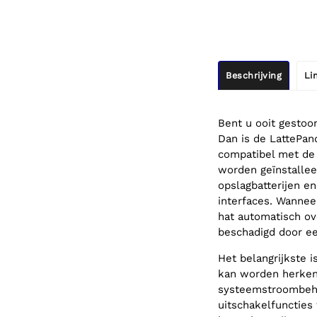
Beschrijving
Li
Bent u ooit gestoo
Dan is de LattePan
compatibel met de 
worden geïnstalleer
opslagbatterijen e
interfaces. Wannee
hat automatisch ov
beschadigd door ee
Het belangrijkste 
kan worden herkend
systeemstroombehe
uitschakelfuncties