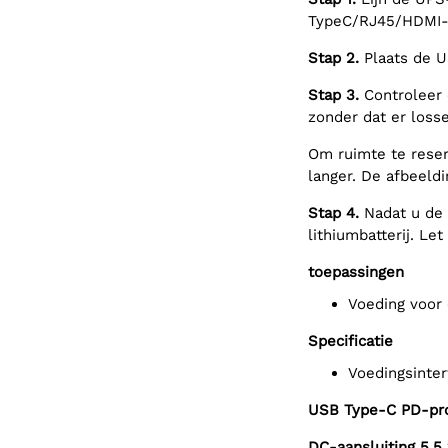
TypeC/RJ45/HDMI-i
Stap 2.
Plaats de U
Stap 3.
Controleer 
zonder dat er loss
Om ruimte te reser
langer. De afbeeldin
Stap 4.
Nadat u de 
lithiumbatterij. Let
toepassingen
Voeding voo
Specificatie
Voedingsinter
USB Type-C PD-pr
DC-aansluiting 5,5