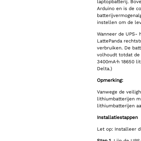
laptopbatterij. Bo
Arduino en is de c
batterijvermogenal
instellen om de lev
Wanneer de UPS- ha
LattePanda rechtstr
verbruiken. De bat
volhoudt totdat de 
3400mA·h 18650 lit
Delta.)
Opmerking:
Vanwege de veiligh
lithiumbatterijen m
lithiumbatterijen a
Installatiestappen
Let op: Installeer d
Stap 1.
Lijn de UPS