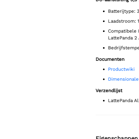
Batterijtype:
Laadstroom: 
Compatibele LattePanda-ontwikkelingsborden: LattePanda 3 Delta
LattePanda 2 
Bedrijfstem
Documenten
Productwiki
Dimensional
Verzendlijst
LattePanda A
Eigenschappen