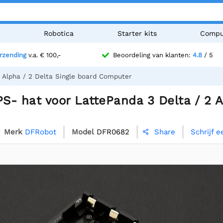
n
Robotica
Starter kits
Compu
erzending
v.a. € 100,-
Beoordeling van klanten:
4.8
/ 5
 Alpha / 2 Delta Single board Computer
- hat voor LattePanda 3 Delta / 2 A
Merk
DFRobot
Model
DFR0682
Schrijf 
Share
