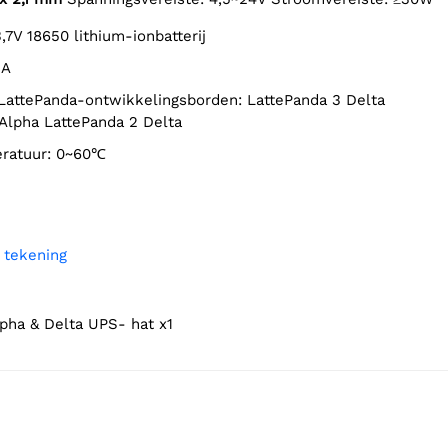
 3,7V 18650 lithium-ionbatterij
1A
Alpha LattePanda 2 Delta
peratuur: 0~60℃
e tekening
lpha & Delta UPS- hat x1