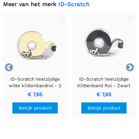
Meer van het merk
ID-Scratch


ID-Scratch Veelzijdige
ID-Scratch Veelzijdige
witte klittenbandrol - 2
Klittenband Rol - Zwart
meter x 2 centimeter
Haak-en-Lus Tape 2m x
€ 7,65
€ 7,65
2cm.
Bekijk product
Bekijk product