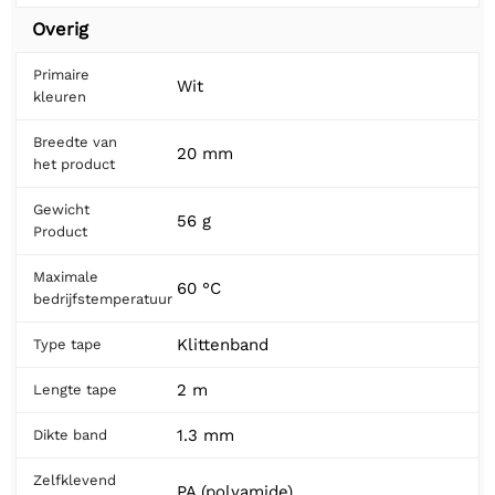
Overig
Primaire
Wit
kleuren
Breedte van
20 mm
het product
Gewicht
56 g
Product
Maximale
60 °C
bedrijfstemperatuur
Klittenband
Type tape
2 m
Lengte tape
1.3 mm
Dikte band
Zelfklevend
PA (polyamide)