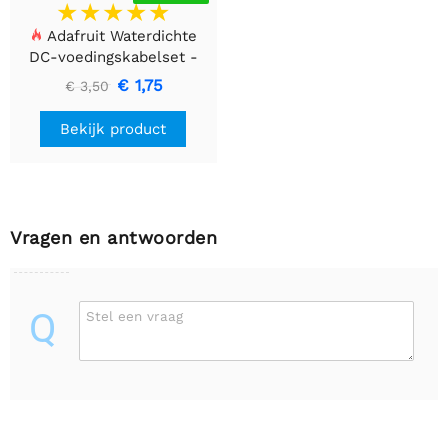
Adafruit Waterdichte
DC-voedingskabelset -
5,5 / 2,1 mm
€ 1,75
€ 3,50
Bekijk product
Vragen en antwoorden
Q
Stel een vraag