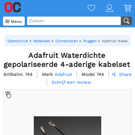

Menu
Opencircuit
Materiaal
Connectoren
Pluggen
Adafruit Waterdic
Adafruit Waterdichte
gepolariseerde 4-aderige kabelset
Artikelnr.
744
Merk
Adafruit
Model
744
Share

Schrijf een review