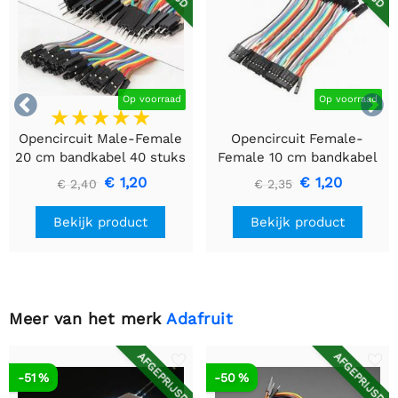


Op voorraad
Op voorraad
Opencircuit Male-Female
Opencircuit Female-
20 cm bandkabel 40 stuks
Female 10 cm bandkabel
40 stuks
€ 1,20
€ 1,20
€ 2,40
€ 2,35
Bekijk product
Bekijk product
Meer van het merk
Adafruit
AFGEPRIJSD
AFGEPRIJSD
-51 %
-50 %