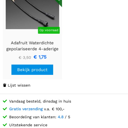
Op voorraad
Adafruit Waterdichte
gepolariseerde 4-aderige
kabelset
€ 1,75
€ 3,50
Bekijk product
Lijst wissen

Vandaag besteld, dinsdag in huis
Gratis verzending
v.a. € 100,-
Beoordeling van klanten:
4.8
/ 5
Uitstekende service