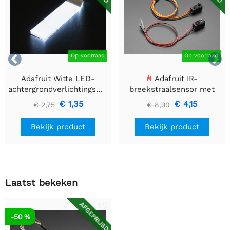


Op voorraad
Op voorraad
Adafruit Witte LED-
Adafruit IR-
achtergrondverlichtingsmodule
breekstraalsensor met
- Klein 12 mm x 40 mm
premium draadheader
€ 1,35
€ 4,15
€ 2,75
€ 8,30
header einden - 5 mm
LED's
Bekijk product
Bekijk product
Laatst bekeken
AFGEPRIJSD
-50 %