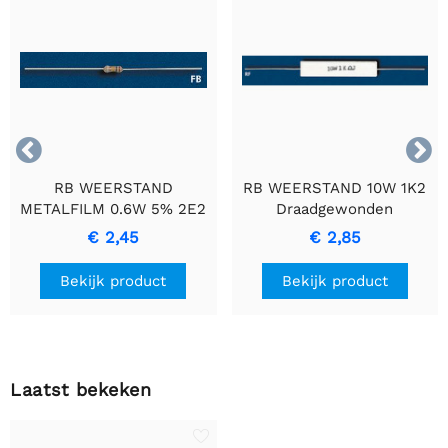


RB WEERSTAND
RB WEERSTAND 10W 1K2
METALFILM 0.6W 5% 2E2
Draadgewonden
- Duurzame
Cementweerstand met
€ 2,45
€ 2,85
Precisieweerstand
Keramische Behuizing
Bekijk product
Bekijk product
Laatst bekeken