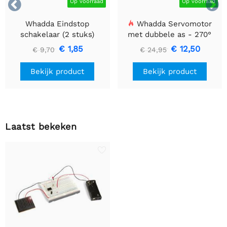


Op voorraad
Op voorraad
Whadda Eindstop
Whadda Servomotor
schakelaar (2 stuks)
met dubbele as - 270°
€ 1,85
€ 12,50
€ 9,70
€ 24,95
Bekijk product
Bekijk product
Laatst bekeken