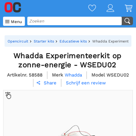

Menu
Opencircuit
Starter kits
Educatieve kits
Whadda Experimenteerk
Whadda Experimenteerkit op
zonne-energie - WSEDU02
Artikelnr.
58588
Merk
Whadda
Model
WSEDU02
Schrijf een review
Share
