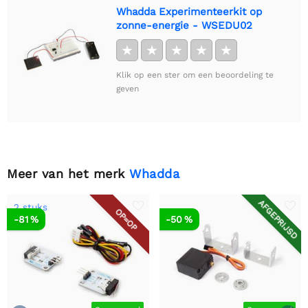
Whadda Experimenteerkit op
zonne-energie - WSEDU02
★
★
★
★
★
Klik op een ster om een beoordeling te
geven
Meer van het merk
Whadda
AFGEPRIJSD
2 stuks
OP=OP
-81 %
-50 %