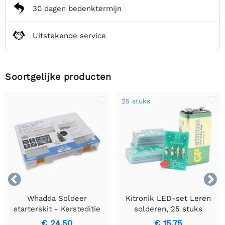
30 dagen bedenktermijn
Uitstekende service
Soortgelijke producten
25 stuks


Whadda Soldeer
Kitronik LED-set Leren
starterskit - Kersteditie
solderen, 25 stuks
€ 24,50
€ 15,75