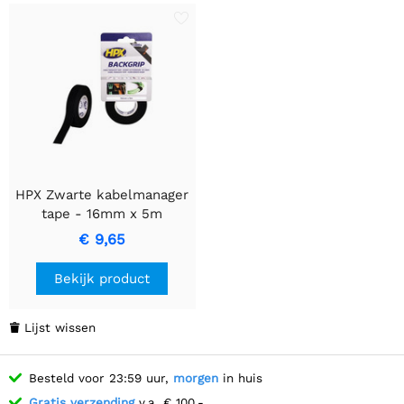
HPX Zwarte kabelmanager
tape - 16mm x 5m
€ 9,65
Bekijk product
Lijst wissen

Besteld voor 23:59 uur,
morgen
in huis
Gratis verzending
v.a. € 100,-