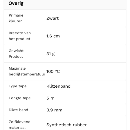
Overig
Primaire
Zwart
kleuren
Breedte van
1.6 cm
het product
Gewicht
31 g
Product
Maximale
100 °C
bedrijfstemperatuur
Klittenband
Type tape
5 m
Lengte tape
0.9 mm
Dikte band
Zelfklevend
Synthetisch rubber
materiaal