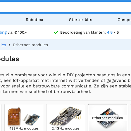
n
Robotica
Starter kits
Compu
ding
v.a. € 100,-
Beoordeling van klanten:
4.8
/ 5
les
Ethernet modules
odules
 zijn onmisbaar voor wie zijn DIY projecten naadloos in een
, een IoT-apparaat met internet wilt verbinden of gegevens b
voor snelle en betrouwbare communicatie. Ze zijn een stabi
in termen van snelheid of betrouwbaarheid.
Ethernet modules
433MHz modules
2.4GHz modules