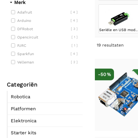
Merk
Adafruit
[ 4 ]
Arduino
[ 4 ]
DFRobot
[ 3 ]
Seriële en USB mo
Opencircuit
[ 1 ]
19
resultaten
PJRC
[ 1 ]
Sparkfun
[ 4 ]
Velleman
[ 2 ]
-50 %
Categoriën
Robotica
Platformen
Elektronica
Starter kits