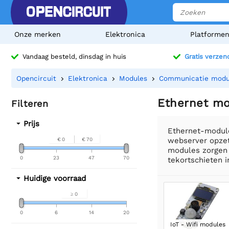
Onze merken
Elektronica
Platforme
Vandaag besteld, dinsdag in huis
Gratis verzen
Opencircuit
Elektronica
Modules
Communicatie modu
Ethernet m
Filteren
Prijs
Ethernet-modules
webserver opzet
€ 0
€ 70
modules zorgen 
0
23
47
70
tekortschieten 
Huidige voorraad
≥ 0
0
6
14
20
IoT - Wifi modules