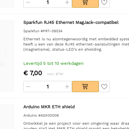
Sparkfun RJ45 Ethernet MagJack-compatibel
Sparkfun #PRT-08534
Ethernet is nu alomtegenwoordig met embedded system
heeft u een van deze RJ45 ethernet-aansluitingen me
(magnetisme), status-LED's en shielding.
Levertijd 5 tot 10 werkdagen
€ 7,00
Incl. BTW
Arduino MKR ETH shield
Arduino #ASX00006
Ontwikkel je een project voor een omgeving waar draad
zouden zijn? Het MKR ETH shield maakt een bekabelde