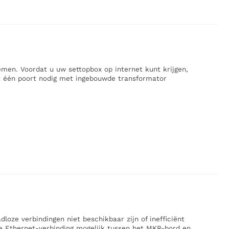
en. Voordat u uw settopbox op internet kunt krijgen,
t één poort nodig met ingebouwde transformator
loze verbindingen niet beschikbaar zijn of inefficiënt
 Ethernet-verbinding mogelijk tussen het MKR-bord en