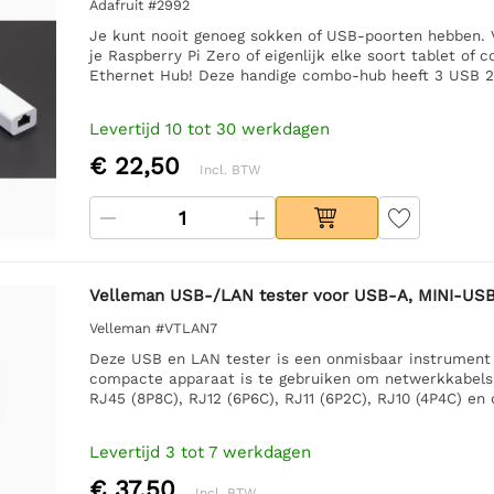
Adafruit #2992
Je kunt nooit genoeg sokken of USB-poorten hebben.
je Raspberry Pi Zero of eigenlijk elke soort tablet 
Ethernet Hub! Deze handige combo-hub heeft 3 USB 2
Levertijd 10 tot 30 werkdagen
€ 22,50
Incl. BTW
Velleman USB-/LAN tester voor USB-A, MINI-USB-
Velleman #VTLAN7
Deze USB en LAN tester is een onmisbaar instrument v
compacte apparaat is te gebruiken om netwerkkabels
RJ45 (8P8C), RJ12 (6P6C), RJ11 (6P2C), RJ10 (4P4C) e
Levertijd 3 tot 7 werkdagen
€ 37,50
Incl. BTW