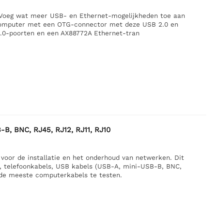
 Voeg wat meer USB- en Ethernet-mogelijkheden toe aan
of computer met een OTG-connector met deze USB 2.0 en
.0-poorten en een AX88772A Ethernet-tran
B, BNC, RJ45, RJ12, RJ11, RJ10
oor de installatie en het onderhoud van netwerken. Dit
, telefoonkabels, USB kabels (USB-A, mini-USB-B, BNC,
n de meeste computerkabels te testen.