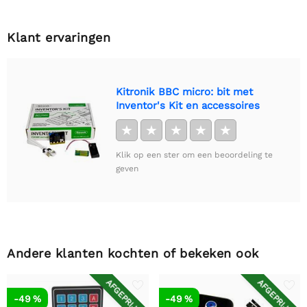
Klant ervaringen
Kitronik BBC micro: bit met
Inventor's Kit en accessoires
★
★
★
★
★
Klik op een ster om een beoordeling te
geven
Andere klanten kochten of bekeken ook
AFGEPRIJSD
AFGEPRIJSD
-49 %
-49 %