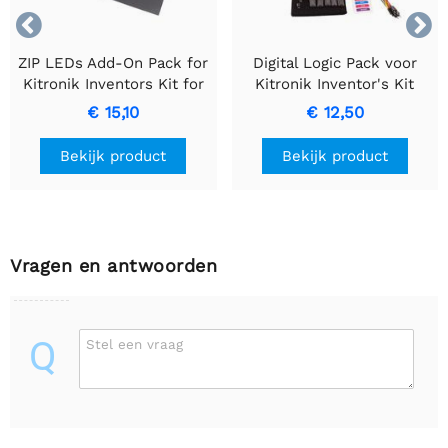


ZIP LEDs Add-On Pack for
Digital Logic Pack voor
Kitronik Inventors Kit for
Kitronik Inventor's Kit
micro:bit
voor de BBC micro: bit
€ 15,10
€ 12,50
Bekijk product
Bekijk product
Vragen en antwoorden
Q
Stel een vraag