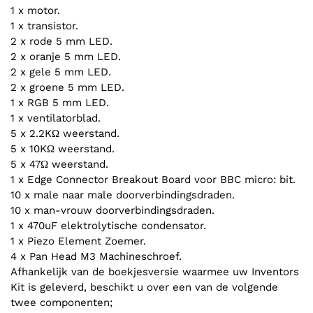
1 x motor.
1 x transistor.
2 x rode 5 mm LED.
2 x oranje 5 mm LED.
2 x gele 5 mm LED.
2 x groene 5 mm LED.
1 x RGB 5 mm LED.
1 x ventilatorblad.
5 x 2.2KΩ weerstand.
5 x 10KΩ weerstand.
5 x 47Ω weerstand.
1 x Edge Connector Breakout Board voor BBC micro: bit.
10 x male naar male doorverbindingsdraden.
10 x man-vrouw doorverbindingsdraden.
1 x 470uF elektrolytische condensator.
1 x Piezo Element Zoemer.
4 x Pan Head M3 Machineschroef.
Afhankelijk van de boekjesversie waarmee uw Inventors
Kit is geleverd, beschikt u over een van de volgende
twee componenten;