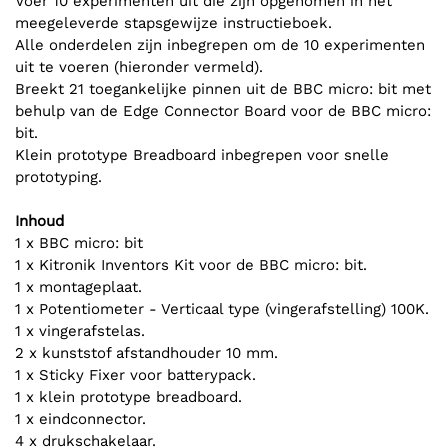
Voer 10 experimenten uit die zijn opgenomen in het
meegeleverde stapsgewijze instructieboek.
Alle onderdelen zijn inbegrepen om de 10 experimenten
uit te voeren (hieronder vermeld).
Breekt 21 toegankelijke pinnen uit de BBC micro: bit met
behulp van de Edge Connector Board voor de BBC micro:
bit.
Klein prototype Breadboard inbegrepen voor snelle
prototyping.
Inhoud
1 x BBC micro: bit
1 x Kitronik Inventors Kit voor de BBC micro: bit.
1 x montageplaat.
1 x Potentiometer - Verticaal type (vingerafstelling) 100K.
1 x vingerafstelas.
2 x kunststof afstandhouder 10 mm.
1 x Sticky Fixer voor batterypack.
1 x klein prototype breadboard.
1 x eindconnector.
4 x drukschakelaar.