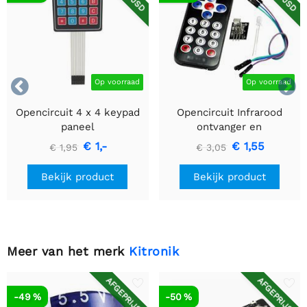


Op voorraad
Op voorraad
Opencircuit 4 x 4 keypad
Opencircuit Infrarood
paneel
ontvanger en
afstandsbediening kit
€ 1,-
€ 1,55
€ 1,95
€ 3,05
Bekijk product
Bekijk product
Meer van het merk
Kitronik
AFGEPRIJSD
AFGEPRIJSD
-49 %
-50 %