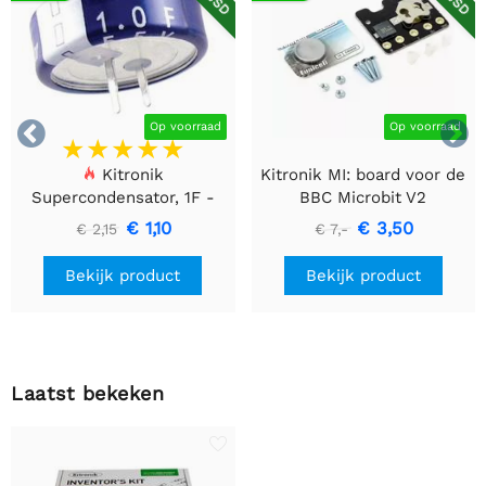


Op voorraad
Op voorraad
Kitronik
Kitronik MI: board voor de
Supercondensator, 1F -
BBC Microbit V2
5.5V - 1 stuk
€ 1,10
€ 3,50
€ 2,15
€ 7,-
Bekijk product
Bekijk product
Laatst bekeken