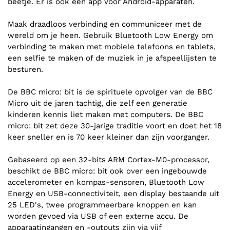
beetje. Er is ook een app voor Android-apparaten.
Maak draadloos verbinding en communiceer met de
wereld om je heen. Gebruik Bluetooth Low Energy om
verbinding te maken met mobiele telefoons en tablets,
een selfie te maken of de muziek in je afspeellijsten te
besturen.
De BBC micro: bit is de spirituele opvolger van de BBC
Micro uit de jaren tachtig, die zelf een generatie
kinderen kennis liet maken met computers. De BBC
micro: bit zet deze 30-jarige traditie voort en doet het 18
keer sneller en is 70 keer kleiner dan zijn voorganger.
Gebaseerd op een 32-bits ARM Cortex-M0-processor,
beschikt de BBC micro: bit ook over een ingebouwde
accelerometer en kompas-sensoren, Bluetooth Low
Energy en USB-connectiviteit, een display bestaande uit
25 LED's, twee programmeerbare knoppen en kan
worden gevoed via USB of een externe accu. De
apparaatingangen en -outputs zijn via vijf