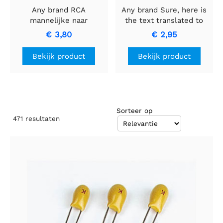
Any brand RCA
Any brand Sure, here is
mannelijke naar
the text translated to
mannelijke kabel met
Dutch while keeping it
€ 3,80
€ 2,95
zwarte ring voor
informal:
hoogwaardige
AUTOZEKERING MET
Bekijk product
Bekijk product
signaaloverdracht
CONTROLELAMPJE - 15A
Blauwe Zekering.
Sorteer op
471
resultaten