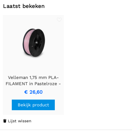
Laatst bekeken
Velleman 1,75 mm PLA-
FILAMENT in Pastelroze -
750 g
€ 26,60
Bekijk product
Lijst wissen
