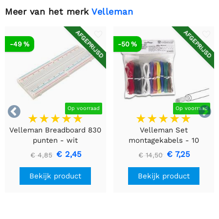
Meer van het merk
Velleman
AFGEPRIJSD
AFGEPRIJSD
-49 %
-50 %


Op voorraad
Op voorraad
Velleman Breadboard 830
Velleman Set
punten - wit
montagekabels - 10
kleuren - 60m - flexibele
€ 2,45
€ 7,25
€ 4,85
€ 14,50
kern (multi core)
Bekijk product
Bekijk product