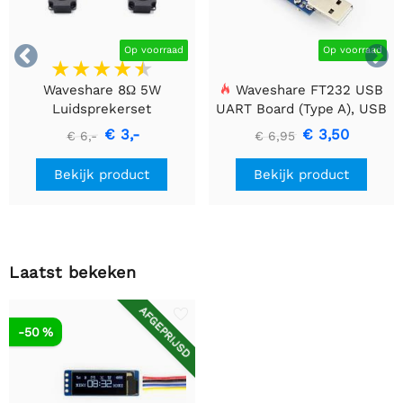


Op voorraad
Op voorraad
Waveshare 8Ω 5W
Waveshare FT232 USB
Luidsprekerset
UART Board (Type A), USB
naar TTL (UART)
€ 3,-
€ 3,50
€ 6,-
€ 6,95
Communicatiemodule
Bekijk product
Bekijk product
Laatst bekeken
AFGEPRIJSD
-50 %