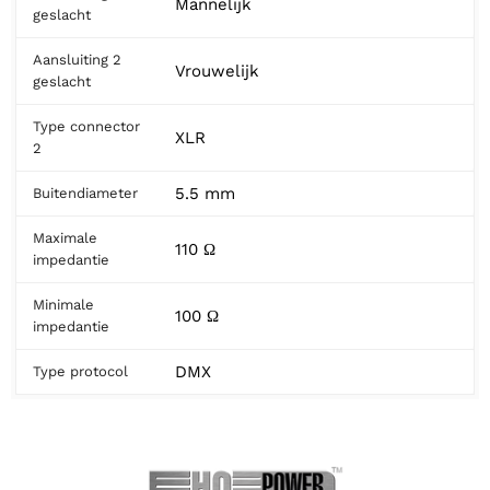
Mannelijk
geslacht
Aansluiting 2
Vrouwelijk
geslacht
Type connector
XLR
2
5.5 mm
Buitendiameter
Maximale
110 Ω
impedantie
Minimale
100 Ω
impedantie
DMX
Type protocol