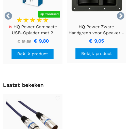


Op voorraad
HQ Power Compacte
HQ Power Zware
USB-Oplader met 2
Handgreep voor Speaker -
Poorten – 17 W Slim
Zwart Metaal
€ 9,80
€ 9,05
€ 19,55
Laden, Zwart
Bekijk product
Bekijk product
Laatst bekeken