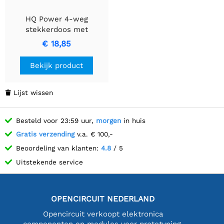
HQ Power 4-weg
stekkerdoos met
krimpkous en 5m kabel
€ 18,85
Bekijk product
Lijst wissen

Besteld voor 23:59 uur,
morgen
in huis
Gratis verzending
v.a. € 100,-
Beoordeling van klanten:
4.8
/ 5
Uitstekende service
OPENCIRCUIT NEDERLAND
Opencircuit verkoopt elektronica
componenten en modules voor prototyping,