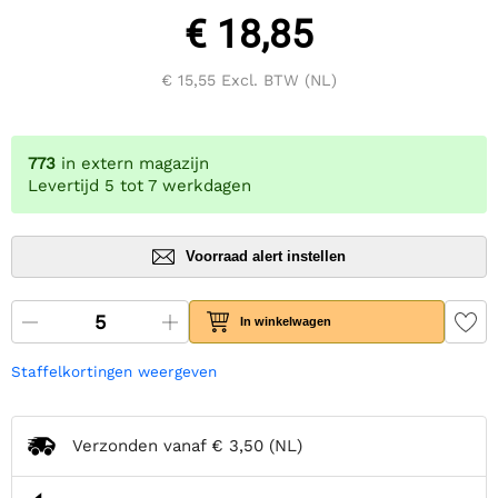
€ 18,85
€ 15,55
Excl. BTW (NL)
773
in extern magazijn
Levertijd 5 tot 7 werkdagen
Voorraad alert instellen
In winkelwagen
Staffelkortingen weergeven
Verzonden vanaf
€ 3,50
(NL)