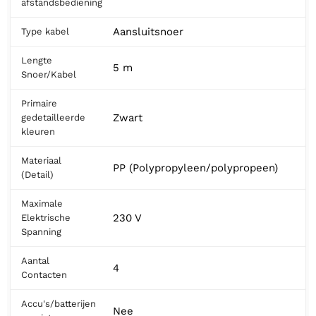
afstandsbediening
Aansluitsnoer
Type kabel
Lengte
5 m
Snoer/Kabel
Primaire
Zwart
gedetailleerde
kleuren
Materiaal
PP (Polypropyleen/polypropeen)
(Detail)
Maximale
230 V
Elektrische
Spanning
Aantal
4
Contacten
Accu's/batterijen
Nee