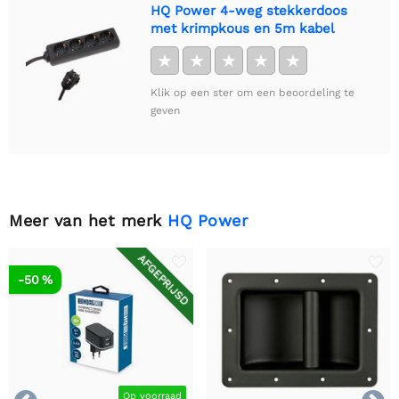
HQ Power 4-weg stekkerdoos
met krimpkous en 5m kabel
★
★
★
★
★
Klik op een ster om een beoordeling te
geven
Meer van het merk
HQ Power
AFGEPRIJSD
-50 %
Op voorraad