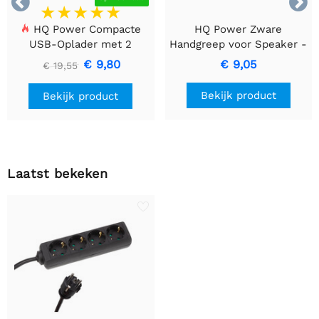


HQ Power Compacte
HQ Power Zware
USB-Oplader met 2
Handgreep voor Speaker -
Poorten – 17 W Slim
Zwart Metaal
€ 9,80
€ 9,05
€ 19,55
Laden, Zwart
Bekijk product
Bekijk product
Laatst bekeken