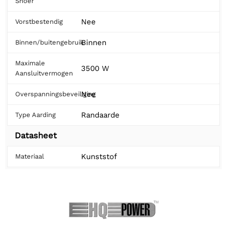
Snoer
Nee
Vorstbestendig
Binnen
Binnen/buitengebruik
Maximale
3500 W
Aansluitvermogen
Nee
Overspanningsbeveiliging
Randaarde
Type Aarding
Datasheet
Kunststof
Materiaal