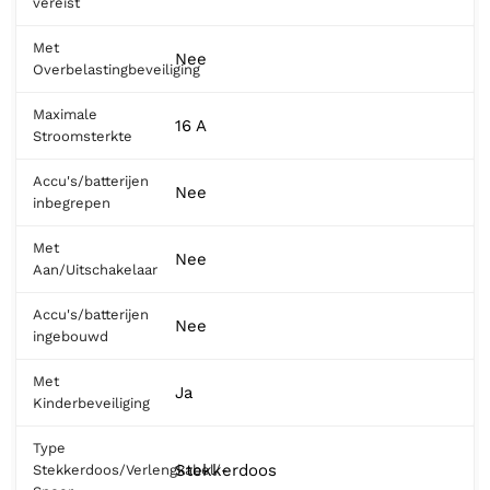
vereist
Met
Nee
Overbelastingbeveiliging
Maximale
16 A
Stroomsterkte
Accu's/batterijen
Nee
inbegrepen
Met
Nee
Aan/Uitschakelaar
Accu's/batterijen
Nee
ingebouwd
Met
Ja
Kinderbeveiliging
Type
Stekkerdoos
Stekkerdoos/Verlengkabel/-