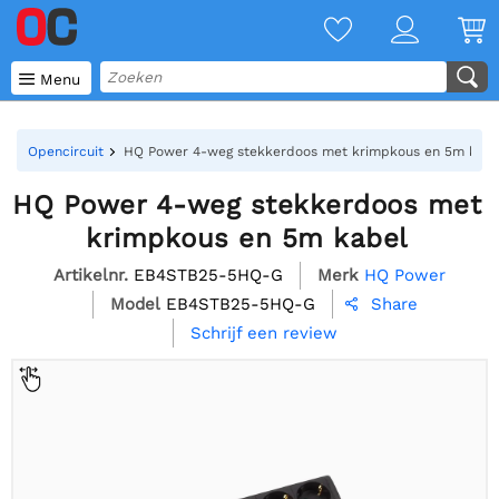

Menu
Opencircuit
HQ Power 4-weg stekkerdoos met krimpkous en 5m kabe
HQ Power 4-weg stekkerdoos met
krimpkous en 5m kabel
Artikelnr.
EB4STB25-5HQ-G
Merk
HQ Power
Model
EB4STB25-5HQ-G
Share

Schrijf een review