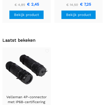
kleuren - 60m - flexibele
€ 2,45
€ 7,25
€ 4,85
€ 14,50
kern (multi core)
Bekijk product
Bekijk product
Laatst bekeken
Velleman 4P-connector
met IP68-certificering