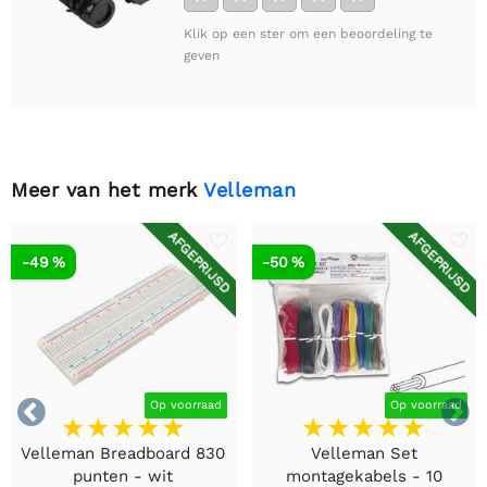
Klik op een ster om een beoordeling te
geven
Meer van het merk
Velleman
AFGEPRIJSD
AFGEPRIJSD
-49 %
-50 %


Op voorraad
Op voorraad
Velleman Breadboard 830
Velleman Set
punten - wit
montagekabels - 10