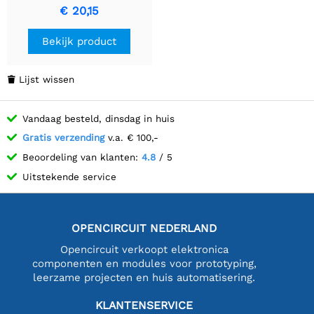
voor buiten- en
€ 20,15
industrieel gebruik.
Bekijk product
Lijst wissen

Vandaag besteld, dinsdag in huis
Gratis verzending
v.a. € 100,-
Beoordeling van klanten:
4.8
/ 5
Uitstekende service
OPENCIRCUIT NEDERLAND
Opencircuit verkoopt elektronica
componenten en modules voor prototyping,
leerzame projecten en huis automatisering.
KLANTENSERVICE