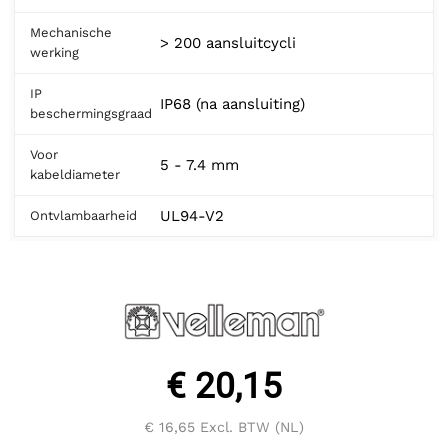
Mechanische
> 200 aansluitcycli
werking
IP
IP68 (na aansluiting)
beschermingsgraad
Voor
5 - 7.4 mm
kabeldiameter
UL94-V2
Ontvlambaarheid
€ 20,15
€ 16,65
Excl. BTW (NL)