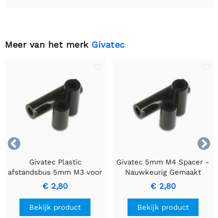
Meer van het merk
Givatec


Givatec Plastic
Givatec 5mm M4 Spacer -
afstandsbus 5mm M3 voor
Nauwkeurig Gemaakt
elektronische en
Duurzaam Plastic
€ 2,80
€ 2,80
mechanische stabiliteit
Bekijk product
Bekijk product