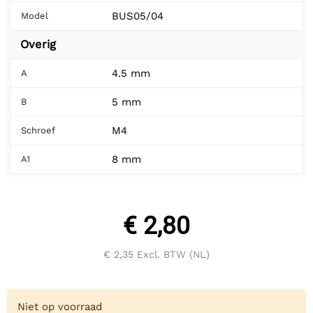
BUS05/04
Model
Overig
4.5 mm
A
5 mm
B
M4
Schroef
8 mm
A1
€ 2,80
€ 2,35
Excl. BTW (NL)
Niet op voorraad