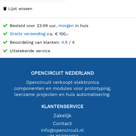
Lijst wissen

Besteld voor 23:59 uur,
morgen
in huis
Gratis verzending
v.a. € 100,-
Beoordeling van klanten:
4.8
/ 5
Uitstekende service
OPENCIRCUIT NEDERLAND
Opencircuit verkoopt elektronica
componenten en modules voor prototyping,
leerzame projecten en huis automatisering.
KLANTENSERVICE
Zakelijk
Contact
info@opencircuit.nl