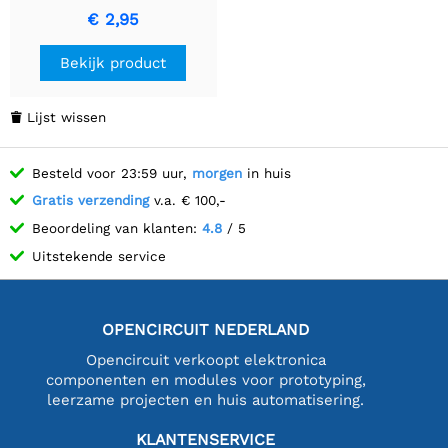
M2.5 Roestvrijstalen
€ 2,95
Spacer
Bekijk product
Lijst wissen

Besteld voor 23:59 uur,
morgen
in huis
Gratis verzending
v.a. € 100,-
Beoordeling van klanten:
4.8
/ 5
Uitstekende service
OPENCIRCUIT NEDERLAND
Opencircuit verkoopt elektronica
componenten en modules voor prototyping,
leerzame projecten en huis automatisering.
KLANTENSERVICE