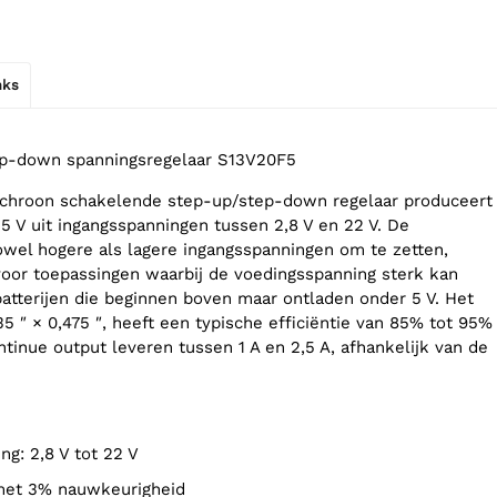
nks
ep-down spanningsregelaar S13V20F5
nchroon schakelende step-up/step-down regelaar produceert
 5 V uit ingangsspanningen tussen 2,8 V en 22 V. De
wel hogere als lagere ingangsspanningen om te zetten,
oor toepassingen waarbij de voedingsspanning sterk kan
 batterijen die beginnen boven maar ontladen onder 5 V. Het
5 ″ × 0,475 ″, heeft een typische efficiëntie van 85% tot 95%
tinue output leveren tussen 1 A en 2,5 A, afhankelijk van de
ng: 2,8 V tot 22 V
V met 3% nauwkeurigheid