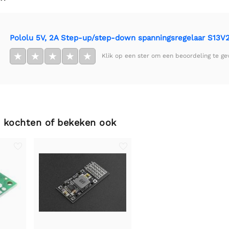
Pololu 5V, 2A Step-up/step-down spanningsregelaar S13V
★
★
★
★
★
Klik op een ster om een beoordeling te ge
 kochten of bekeken ook