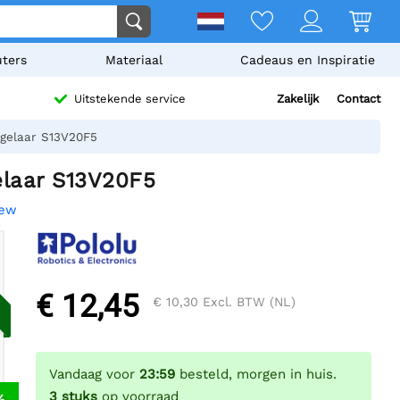
ters
Materiaal
Cadeaus en Inspiratie
Zakelijk
Contact
Uitstekende service
egelaar S13V20F5
elaar S13V20F5
iew
€ 12,45
€ 10,30
Excl. BTW (NL)
Vandaag voor
23:59
besteld, morgen in huis.
3
stuks
op voorraad
%