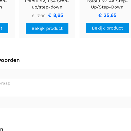
tep-
Pololu 5V, 1,5A Step-
Pololu 5V, 4A Step-
n
up/step-down
Up/Step-Down
aar
spanningsregelaar
Spanningsregelaar
€ 8,65
€ 25,65
€ 17,30
S13V15F5
S13V30F5
ct
Bekijk product
Bekijk product
woorden
vraag
en