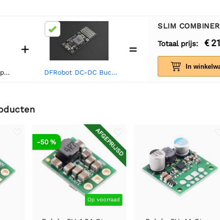
SLIM COMBINE
€ 2
Totaal prijs:
+
=
In winkelw
20F5
DFRobot DC-DC Buck- converter 7-24V naar 5V 4A
roducten
AFGEPRIJSD
-50 %
Op voorraad