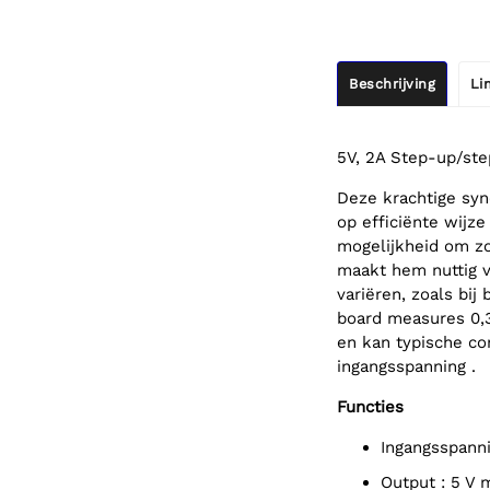
Beschrijving
Li
5V, 2A Step-up/st
Deze krachtige sy
op efficiënte wijze
mogelijkheid om zo
maakt hem nuttig v
variëren, zoals bij
board measures 0,3
en kan typische con
ingangsspanning .
Functies
Ingangsspanni
output : 5 