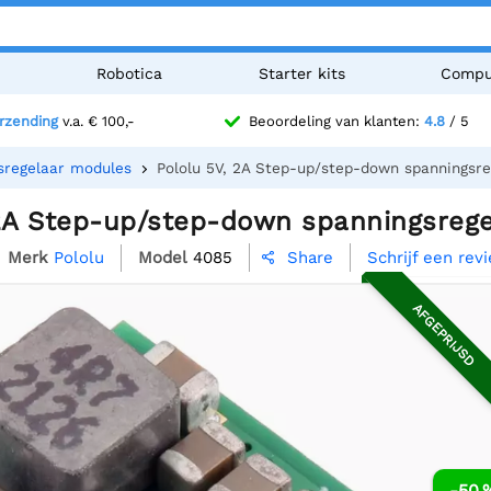
n
Robotica
Starter kits
Compu
erzending
v.a. € 100,-
Beoordeling van klanten:
4.8
/ 5
sregelaar modules
Pololu 5V, 2A Step-up/step-down spanningsr
 2A Step-up/step-down spanningsreg
Merk
Pololu
Model
4085
Schrijf een rev
Share

AFGEPRIJSD
-50 