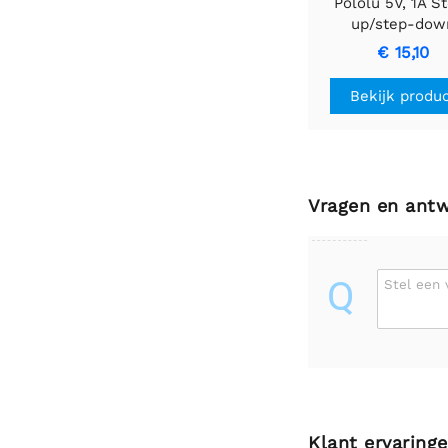
Pololu 5V, 1A S
up/step-dow
spanningsregel
€ 15,10
S13V10F5
Bekijk produ
Vragen en ant
Q
Stel een 
Klant ervaring