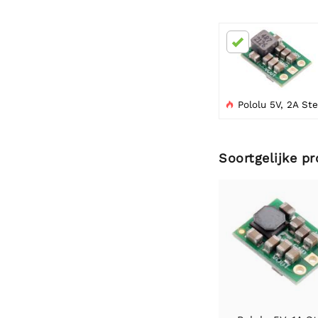
Pololu 5V, 2A Step-up/step-down spanningsregelaar S13V

Soortgelijke p