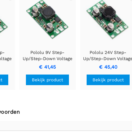
ep-
Pololu 9V Step-
Pololu 24V Step-
ltage
Up/Step-Down Voltage
Up/Step-Down Voltag
0F12
Regulator S18V20F9
Regulator S18V20F24
€ 41,45
€ 45,40
ct
Bekijk product
Bekijk product
woorden