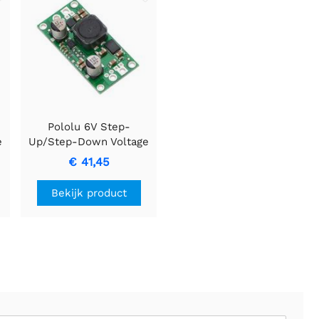
Pololu 6V Step-
e
Up/Step-Down Voltage
Regulator S18V20F6
€ 41,45
Bekijk product