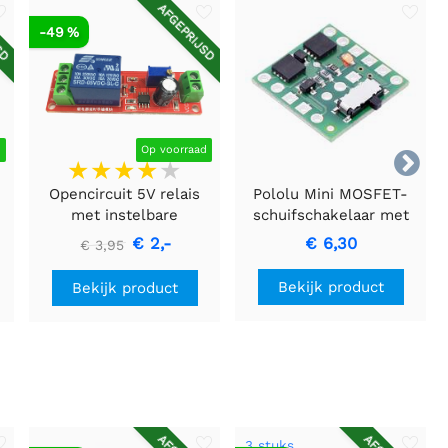
SD
AFGEPRIJSD
-49 %
d
Op voorraad

Opencircuit 5V relais
Pololu Mini MOSFET-
met instelbare
schuifschakelaar met
vertraging (0S - 10S)
omgekeerde
€ 2,-
€ 6,30
€ 3,95
spanningsbeveiliging, LV
Bekijk product
Bekijk product
3 stuks