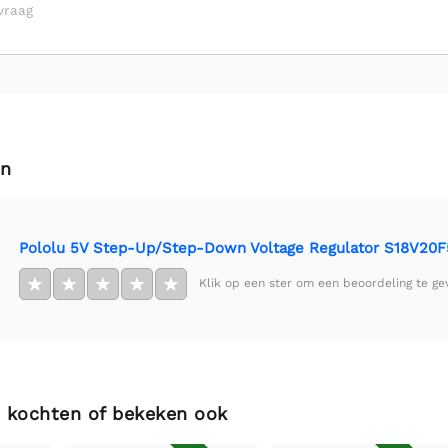
vraag
en
Pololu 5V Step-Up/Step-Down Voltage Regulator S18V20F
★
★
★
★
★
Klik op een ster om een beoordeling te ge
 kochten of bekeken ook