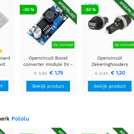
AFGEPRIJSD
AFGEPRIJ
2 stuks
-50 %
-50 %
Op voorraad
Op voorraa
board
Opencircuit Boost
Opencircuit
wit
converter module 5V -
Zekeringhouders
35V XL6009
5x20mm Paneel
€ 1,75
€ 1,20
€ 3,50
€ 2,40
montage - 2 stuks
ct
Bekijk product
Bekijk product
merk
Pololu