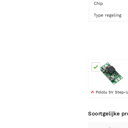
Chip
Type regeling
Pololu 5V Step-Up/Step-Down Voltage Regulator S18V20F

Soortgelijke p