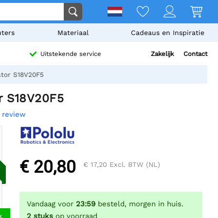
ters
Materiaal
Cadeaus en Inspiratie
Zakelijk
Contact
Uitstekende service
ator S18V20F5
r S18V20F5
n review
€ 20,80
€ 17,20
Excl. BTW (NL)
Vandaag voor
23:59
besteld, morgen in huis.
2
stuks
op voorraad
%