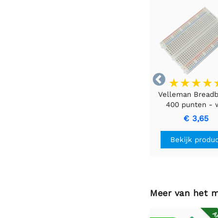

Velleman Bread
400 punten - 
€ 3,65
Bekijk produ
Meer van het 