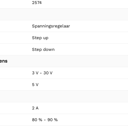
2574
Spanningsregelaar
Step up
Step down
vens
3 V - 30 V
5 V
2 A
80 % - 90 %