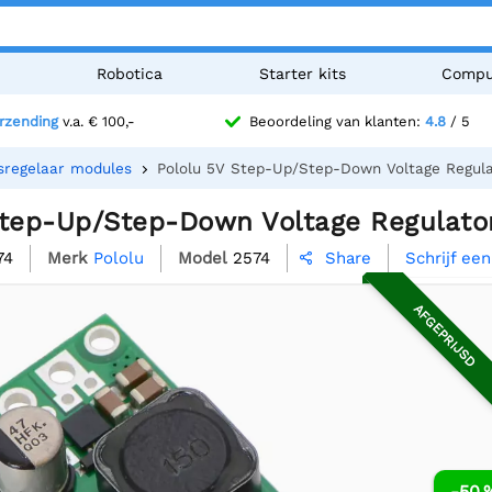
n
Robotica
Starter kits
Compu
erzending
v.a. € 100,-
Beoordeling van klanten:
4.8
/ 5
sregelaar modules
Pololu 5V Step-Up/Step-Down Voltage Regul
Step-Up/Step-Down Voltage Regulato
74
Merk
Pololu
Model
2574
Schrijf ee
Share

AFGEPRIJSD
-50 