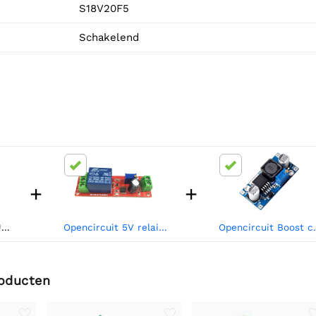
S18V20F5
Schakelend
+
+
5
Opencircuit 5V relais met instelbare vertraging (0S - 10S)
Opencircuit Boos
roducten