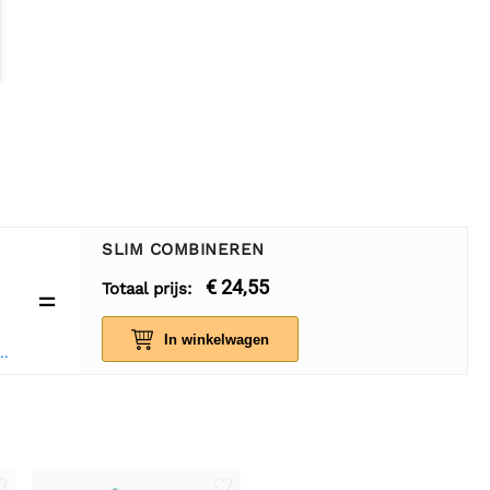
SLIM COMBINEREN
€ 24,55
Totaal prijs:
=
In winkelwagen
t converter module 5V - 35V XL6009