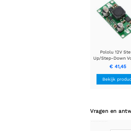
Pololu 12V St
Up/Step-Down Vo
Regulator S18V2
€ 41,45
Bekijk produ
Vragen en ant