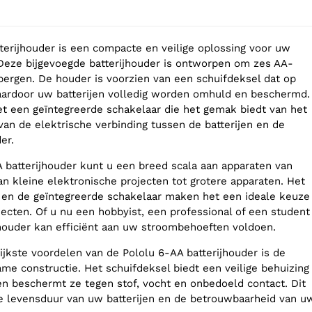
terijhouder is een compacte en veilige oplossing voor uw
Deze bijgevoegde batterijhouder is ontworpen om zes AA-
 bergen. De houder is voorzien van een schuifdeksel dat op
 waardoor uw batterijen volledig worden omhuld en beschermd.
t een geïntegreerde schakelaar die het gemak biedt van het
van de elektrische verbinding tussen de batterijen en de
er.
 batterijhouder kunt u een breed scala aan apparaten van
an kleine elektronische projecten tot grotere apparaten. Het
en de geïntegreerde schakelaar maken het een ideale keuze
jecten. Of u nu een hobbyist, een professional of een student
jhouder kan efficiënt aan uw stroombehoeften voldoen.
ijkste voordelen van de Pololu 6-AA batterijhouder is de
me constructie. Het schuifdeksel biedt een veilige behuizing
 en beschermt ze tegen stof, vocht en onbedoeld contact. Dit
e levensduur van uw batterijen en de betrouwbaarheid van u