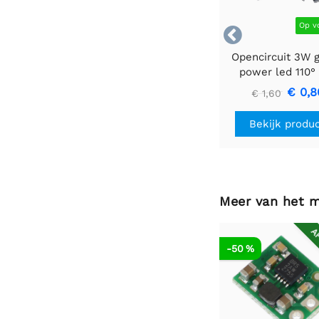
Op v

Opencircuit 3W 
power led 110°
stuks
€ 0,8
€ 1,60
Bekijk produ
Meer van het 
AF
-50 %