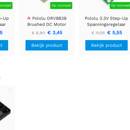
oorraad
Op voorraad
Op voorraa
p-Up
Pololu DRV8838
Pololu 3.3V Step-Up
aar
Brushed DC Motor
Spanningsregelaar
Driver
U1V11F3
85
€ 3,45
€ 5,55
€ 6,90
€ 11,05
ct
Bekijk product
Bekijk product
n