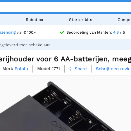
n
Robotica
Starter kits
Compu
erzending
v.a. € 100,-
Beoordeling van klanten:
4.8
/ 5
eegeleverd met schakelaar
erijhouder voor 6 AA-batterijen, me
Merk
Pololu
Model
1771
Schrijf een revi
Share
