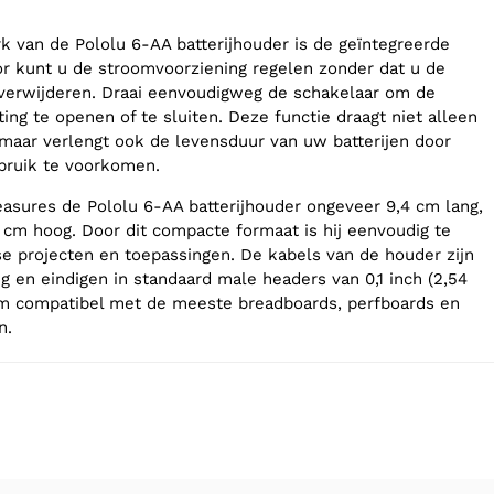
 van de Pololu 6-AA batterijhouder is de geïntegreerde
or kunt u de stroomvoorziening regelen zonder dat u de
e verwijderen. Draai eenvoudigweg de schakelaar om de
ting te openen of te sluiten. Deze functie draagt niet alleen
 maar verlengt ook de levensduur van uw batterijen door
bruik te voorkomen.
sures de Pololu 6-AA batterijhouder ongeveer 9,4 cm lang,
8 cm hoog. Door dit compacte formaat is hij eenvoudig te
rse projecten en toepassingen. De kabels van de houder zijn
g en eindigen in standaard male headers van 0,1 inch (2,54
m compatibel met de meeste breadboards, perfboards en
n.