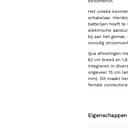
stroombron.
Het unieke kenmerk
schakelaar. Hierdo
batterijen hoeft t
elektrische aanslui
bij aan het gemak,
onnodig stroomver
Qua afmetingen mea
6,1 cm breed en 1,
integreren in dive
ongeveer 15 cm lan
mm). Dit maakt he
female connectore
Eigenschappen