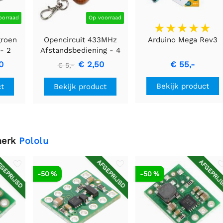
oorraad
Op voorraad
groen
Opencircuit 433MHz
Arduino Mega Rev3
 - 2
Afstandsbediening - 4
kanaals
0
€ 2,50
€ 55,-
€ 5,-
Bekijk product
ct
Bekijk product
merk
Pololu
GEPRIJSD
AFGEPRIJSD
AFGEPRIJ
-50 %
-50 %