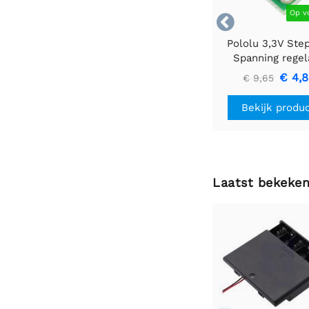
Op v

Pololu 3,3V Ste
Spanning regel
U1V10F3
€ 4,
€ 9,65
Bekijk produ
Laatst bekeke