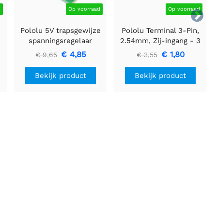
d
Op voorraad
Op voorraad

Pololu 5V trapsgewijze
Pololu Terminal 3-Pin,
spanningsregelaar
2.54mm, Zij-ingang - 3
U3V16F5
stuks
€ 4,85
€ 1,80
€ 9,65
€ 3,55
Bekijk product
Bekijk product