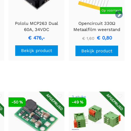
Op voorraad

Pololu MCP263 Dual
Opencircuit 330Ω
60A, 34VDC
Metaalfilm weerstand
geavanceerde
1/4W - 10 stuks
€ 476,-
€ 0,80
€ 1,60
motorcontroller
Bekijk product
Bekijk product
SD
AFGEPRIJSD
AFGEPRIJSD
3 stuks
-50 %
-49 %