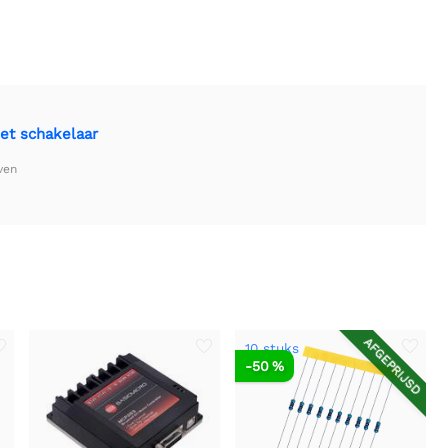
met schakelaar
ven
AFGEPRIJSD
10 stuks
-50 %