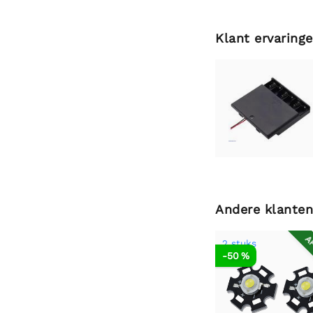
Klant ervaring
Andere klanten
AF
2 stuks
-50 %