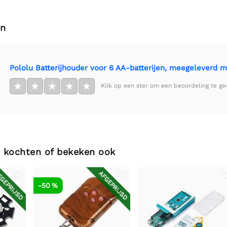
en
Pololu Batterijhouder voor 6 AA-batterijen, meegeleverd 
★
★
★
★
★
Klik op een ster om een beoordeling te ge
 kochten of bekeken ook
GEPRIJSD
AFGEPRIJSD
-50 %