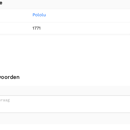
e
Pololu
1771
woorden
vraag