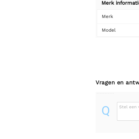
Merk informati
Merk
Model
Vragen en ant
Q
Stel een 