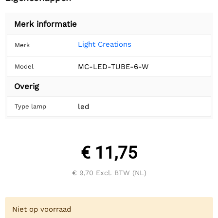
Merk informatie
Light Creations
Merk
MC-LED-TUBE-6-W
Model
Overig
led
Type lamp
€ 11,75
€ 9,70
Excl. BTW (NL)
Niet op voorraad