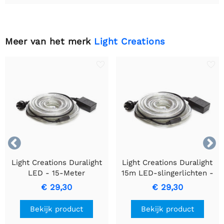
Meer van het merk
Light Creations


Light Creations Duralight
Light Creations Duralight
LED - 15-Meter
15m LED-slingerlichten -
Meerkleurige
Levendige Geanimeerde
€ 29,30
€ 29,30
Verlichtingsoplossing
Witte, Duurzaam &
Gemakkelijk te Installeren
Bekijk product
Bekijk product