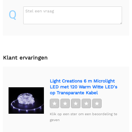
Q
Stel een vraag
Klant ervaringen
Light Creations 6 m Microlight
LED met 120 Warm Witte LED's
op Transparante Kabel
★
★
★
★
★
Klik op een ster om een beoordeling te
geven