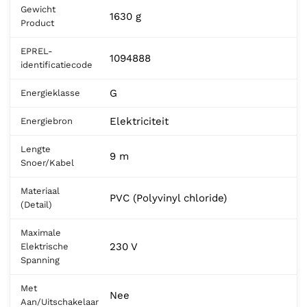
Gewicht
1630 g
Product
EPREL-
1094888
identificatiecode
G
Energieklasse
Elektriciteit
Energiebron
Lengte
9 m
Snoer/Kabel
Materiaal
PVC (Polyvinyl chloride)
(Detail)
Maximale
230 V
Elektrische
Spanning
Met
Nee
Aan/Uitschakelaar