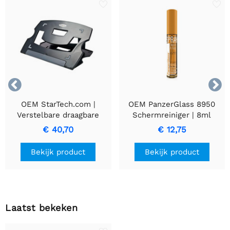


OEM StarTech.com |
OEM PanzerGlass 8950
Verstelbare draagbare
Schermreiniger | 8ml
laptopstandaard |
€ 40,70
€ 12,75
Compact & lichtgewicht
Bekijk product
Bekijk product
Laatst bekeken