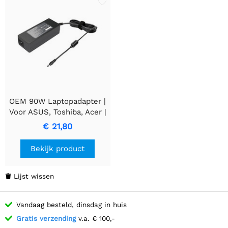
OEM 90W Laptopadapter |
Voor ASUS, Toshiba, Acer |
19V 4.74A | 5.5 x 2.5 mm
€ 21,80
connector |
Bulkverpakking
Bekijk product
Lijst wissen

Vandaag besteld, dinsdag in huis
Gratis verzending
v.a. € 100,-