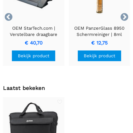


OEM StarTech.com |
OEM PanzerGlass 8950
Verstelbare draagbare
Schermreiniger | 8ml
laptopstandaard |
€ 40,70
€ 12,75
Compact & lichtgewicht
Bekijk product
Bekijk product
Laatst bekeken