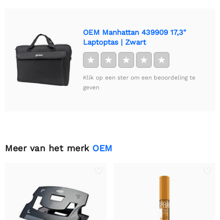
OEM Manhattan 439909 17,3"
Laptoptas | Zwart
★
★
★
★
★
Klik op een ster om een beoordeling te
geven
Meer van het merk
OEM