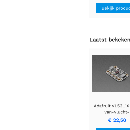
Bekijk produ
Laatst bekeke
Adafruit VL53L1X 
van-vlucht-
afstandssensor 
€ 22,50
tot 4000 m