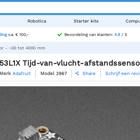
n
Robotica
Starter kits
Compu
ding
v.a. € 100,-
Beoordeling van klanten:
4.8
/ 5
sor - ~30 tot 4000 mm
L53L1X Tijd-van-vlucht-afstandssens
Merk
Adafruit
Model
3967
Schrijf een rev
Share
