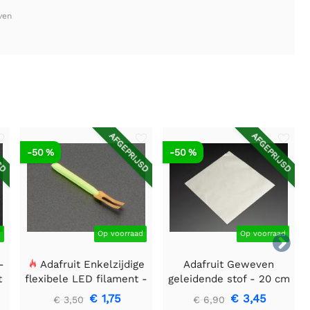
ven
SD
AFGEPRIJSD
AFGEPRIJSD
-50 %
-50 %
d
Op voorraad
Op voorraad

-
Adafruit Enkelzijdige
Adafruit Geweven
t
flexibele LED filament -
geleidende stof - 20 cm
3V 25mm lang - Groen
vierkant
€ 1,75
€ 3,45
€ 3,50
€ 6,90