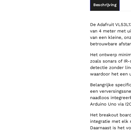
Beschrijving
De Adafruit VL53L1
van 4 meter met ui
van een kleine, on
betrouwbare afstan
Het ontwerp minim
zoals sonars of IR
detectie zonder li
waardoor het een 
Belangrijke specif
een verversingssne
naadloos integreer
Arduino Uno via I
Het breakout board
integratie met elk 
Daarnaast is het 