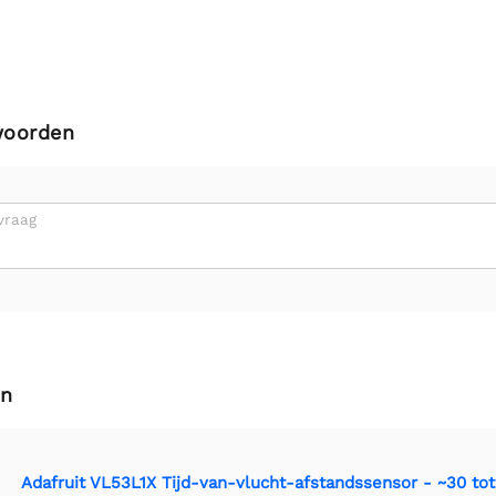
woorden
vraag
en
Adafruit VL53L1X Tijd-van-vlucht-afstandssensor - ~30 t