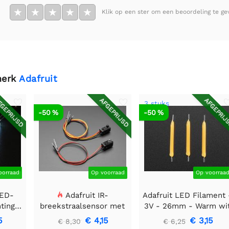
★
★
★
★
★
Klik op een ster om een beoordeling te ge
merk
Adafruit
GEPRIJSD
AFGEPRIJSD
AFGEPRIJ
3 stuks
-50 %
-50 %
oorraad
Op voorraad
Op voorraa
LED-
Adafruit IR-
Adafruit LED Filament 
htingsmodule
breekstraalsensor met
3V - 26mm - Warm wi
 40 mm
premium draadheader
- 3 stuks
5
€ 4,15
€ 3,15
€ 8,30
€ 6,25
header einden - 5 mm