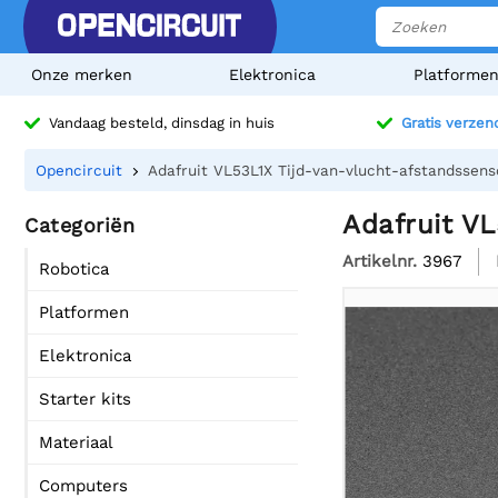
Onze merken
Elektronica
Platforme
Vandaag besteld, dinsdag in huis
Gratis verzen
Opencircuit
Adafruit VL53L1X Tijd-van-vlucht-afstandssen
Adafruit V
Categoriën
Artikelnr.
3967
Robotica
Platformen
Elektronica
Starter kits
Materiaal
Computers