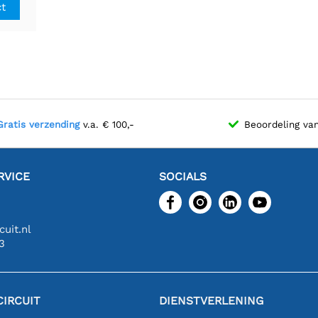
ct
Gratis verzending
v.a. € 100,-
Beoordeling va
RVICE
SOCIALS
uit.nl
3
IRCUIT
DIENSTVERLENING