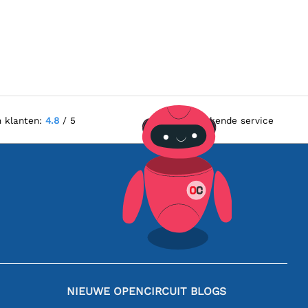
n klanten:
4.8
/ 5
Uitstekende service
NIEUWE OPENCIRCUIT BLOGS