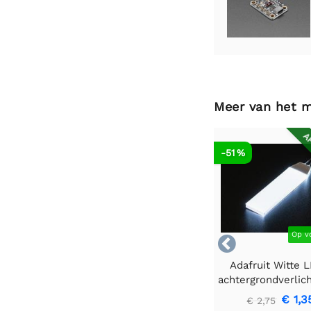
Meer van het 
AF
-51 %
Op v

Adafruit Witte 
achtergrondverlic
- Klein 12 mm x
€ 1,3
€ 2,75