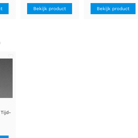
LED's
ct
Bekijk product
Bekijk product
n
Tijd-
- ~30
m