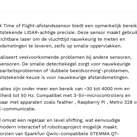
X Time of Flight-afstandssensor biedt een opmerkelijk bereik
tstekende LIDAR-achtige precisie. Deze sensor maakt gebrui
zichtbare laser om de vluchttijd nauwkeurig te meten en
dsmetingen te leveren, zelfs op smalle oppervlakken.
aliseert veelvoorkomende problemen bij andere sensoren,
-sensoren. De smalle detectiekegel zorgt voor nauwkeurige
neariteitsproblemen of 'dubbele beeldvorming'-problemen,
uitstekende keuze is voor nauwkeurige afstandsmetingen.
icaties zijn onder meer een bereik van ~30 tot 4000 mm en
lheid tot 50 Hz. Compatibel met 3-5V-microcontrollers en
baar met apparaten zoals feather , Raspberry Pi , Metro 328 o
2C-communicatie.
 omvat een regelaar en level shifting, wat eenvoudige
modern interactief of roboticaproject mogelijk maakt.
voorzien van Sparkfun Qwiic-compatibele STEMMA QT-