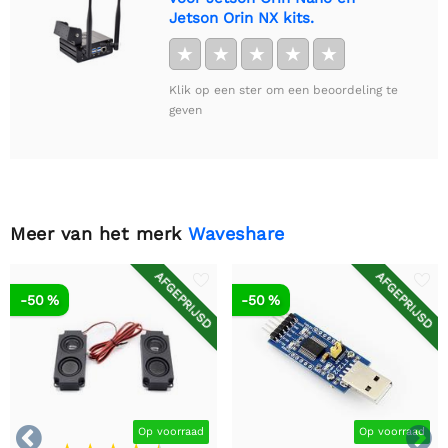
Jetson Orin NX kits.
★
★
★
★
★
Klik op een ster om een beoordeling te
geven
Meer van het merk
Waveshare
AFGEPRIJSD
AFGEPRIJSD
-50 %
-50 %


Op voorraad
Op voorraad