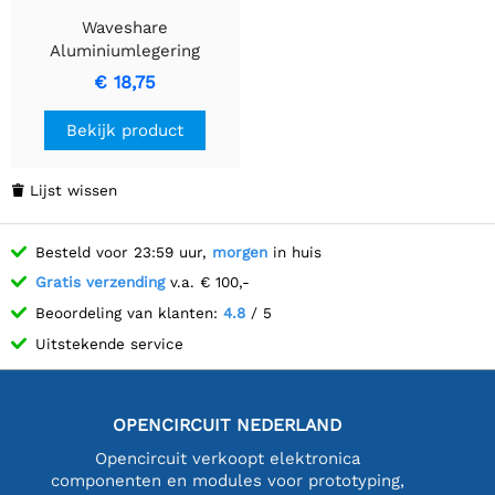
Waveshare
Aluminiumlegering
behuizing voor Jetson
€ 18,75
Orin, met camera houder,
geschikt voor Jetson Orin
Bekijk product
Nano en Jetson Orin NX
kits.
Lijst wissen

Besteld voor 23:59 uur,
morgen
in huis
Gratis verzending
v.a. € 100,-
Beoordeling van klanten:
4.8
/ 5
Uitstekende service
OPENCIRCUIT NEDERLAND
Opencircuit verkoopt elektronica
componenten en modules voor prototyping,