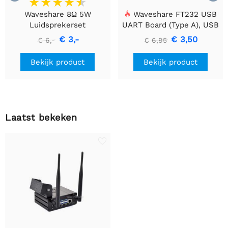
Waveshare 8Ω 5W
Waveshare FT232 USB
Luidsprekerset
UART Board (Type A), USB
naar TTL (UART)
€ 3,-
€ 3,50
€ 6,-
€ 6,95
Communicatiemodule
Bekijk product
Bekijk product
Laatst bekeken