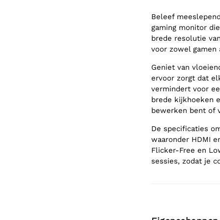
Beleef meeslepend
gaming monitor die
brede resolutie va
voor zowel gamen a
Geniet van vloeie
ervoor zorgt dat e
vermindert voor ee
brede kijkhoeken en
bewerken bent of v
De specificaties o
waaronder HDMI en 
Flicker-Free en Lo
sessies, zodat je c