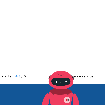
n klanten:
4.8
/ 5
Uitstekende service