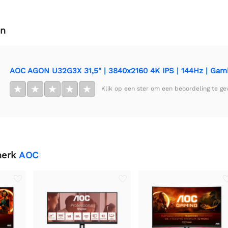
en
AOC AGON U32G3X 31,5" | 3840x2160 4K IPS | 144Hz | Gam
★
★
★
★
★
Klik op een ster om een beoordeling te ge
merk
AOC