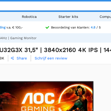
n
Robotica
Starter kits
Compu
ding
v.a. € 100,-
Beoordeling van klanten:
4.8
/ 5
44Hz | Gaming Monitor
32G3X 31,5" | 3840x2160 4K IPS | 14
BK
Schrijf een review
Share
