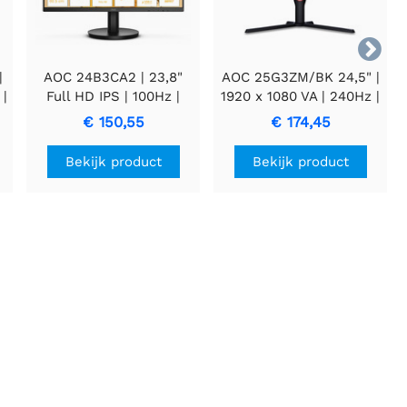

|
AOC 24B3CA2 | 23,8"
AOC 25G3ZM/BK 24,5" |
 |
Full HD IPS | 100Hz |
1920 x 1080 VA | 240Hz |
USB-C en HDMI |
1ms | Zwart/Rood |
€ 150,55
€ 174,45
Monitor
Gaming Monitor
Bekijk product
Bekijk product