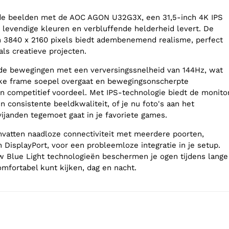
e beelden met de AOC AGON U32G3X, een 31,5-inch 4K IPS
 levendige kleuren en verbluffende helderheid levert. De
n 3840 x 2160 pixels biedt adembenemend realisme, perfect
ls creatieve projecten.
nde bewegingen met een verversingssnelheid van 144Hz, wat
lke frame soepel overgaat en bewegingsonscherpte
n competitief voordeel. Met IPS-technologie biedt de monito
 consistente beeldkwaliteit, of je nu foto's aan het
ijanden tegemoet gaat in je favoriete games.
mvatten naadloze connectiviteit met meerdere poorten,
DisplayPort, voor een probleemloze integratie in je setup.
w Blue Light technologieën beschermen je ogen tijdens lange
omfortabel kunt kijken, dag en nacht.