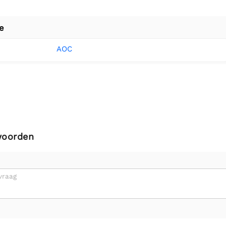
e
AOC
woorden
vraag