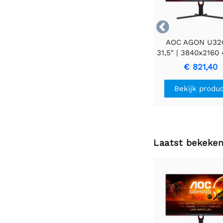

AOC AGON U32
31,5" | 3840x2160 
| 144Hz | Gam
€ 821,40
Monitor
Bekijk produ
Laatst bekeke