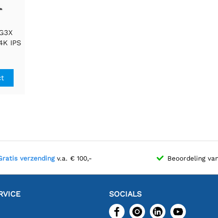
G3X
4K IPS
ing
ct
Gratis verzending
v.a. € 100,-
Beoordeling va
RVICE
SOCIALS