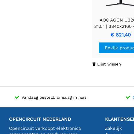
AOC AGON U32
31,5" | 3840x2160 
| 144Hz | Gam
€ 821,40
Monitor
Bekijk produ
Lijst wissen

Vandaag besteld, dinsdag in huis
OPENCIRCUIT NEDERLAND
KLANTENSE
Opencircuit verkoopt elektronica
Zakelijk