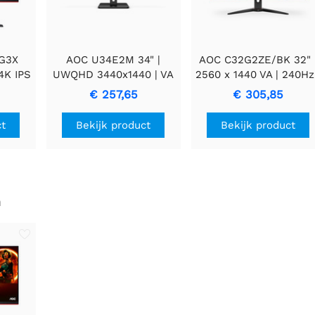
G3X
AOC U34E2M 34" |
AOC C32G2ZE/BK 32" 
4K IPS
UWQHD 3440x1440 | VA
2560 x 1440 VA | 240Hz
ing
| 100Hz | 4ms |
Gaming Monitor
€ 257,65
€ 305,85
Ultrawide Monitor |
Zwart
ct
Bekijk product
Bekijk product
n