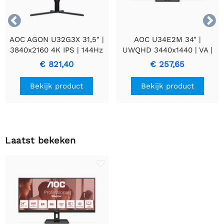


AOC AGON U32G3X 31,5" |
AOC U34E2M 34" |
3840x2160 4K IPS | 144Hz
UWQHD 3440x1440 | VA |
| Gaming Monitor
100Hz | 4ms | Ultrawide
€ 821,40
€ 257,65
Monitor | Zwart
Bekijk product
Bekijk product
Laatst bekeken