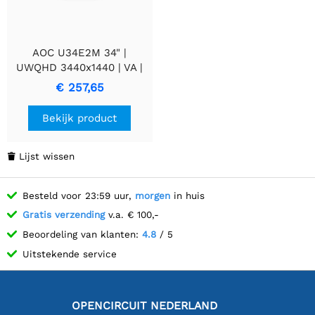
AOC U34E2M 34" |
UWQHD 3440x1440 | VA |
100Hz | 4ms | Ultrawide
€ 257,65
Monitor | Zwart
Bekijk product
Lijst wissen

Besteld voor 23:59 uur,
morgen
in huis
Gratis verzending
v.a. € 100,-
Beoordeling van klanten:
4.8
/ 5
Uitstekende service
OPENCIRCUIT NEDERLAND