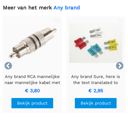
Meer van het merk
Any brand


Any brand RCA mannelijke
Any brand Sure, here is
naar mannelijke kabel met
the text translated to
zwarte ring voor
Dutch while keeping it
€ 3,80
€ 2,95
hoogwaardige
informal: AUTOZEKERING
signaaloverdracht
MET CONTROLELAMPJE -
Bekijk product
Bekijk product
15A Blauwe Zekering.