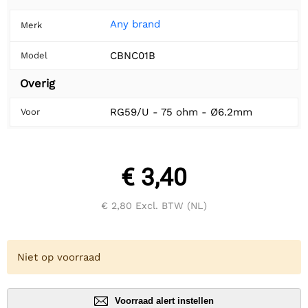
Any brand
Merk
CBNC01B
Model
Overig
RG59/U - 75 ohm - Ø6.2mm
Voor
€ 3,40
€ 2,80
Excl. BTW (NL)
Niet op voorraad
Voorraad alert instellen