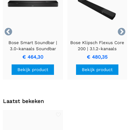


Bose Smart Soundbar |
Bose Klipsch Flexus Core
3.0-kanaals Soundbar
200 | 3.1.2-kanaals
Zwart | 892079-2100
Soundbar Zwart | 1071984
€ 464,30
€ 480,35
Bekijk product
Bekijk product
Laatst bekeken