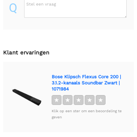
Q
Stel een vraag
Klant ervaringen
Bose Klipsch Flexus Core 200 |
3.1.2-kanaals Soundbar Zwart |
1071984
★
★
★
★
★
Klik op een ster om een beoordeling te
geven